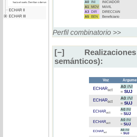
A0
INI
INICIADOR
hacia el suelo. Derribar o derrumbar
A1
MOV
MóVIL
ECHAR II
A3
DIR
DIRECCIóN
ECHAR III
A5
BEN
Beneficiario
Perfil combinatorio >>
[−]
Realizaciones
semánticos):
Voz
Argumen
A0
:INI
ECHAR
act
=
SUJ
A0
:INI
ECHAR
act
=
SUJ
A0
:INI
ECHAR
act
=
SUJ
A0
:INI
ECHAR
act
=
SUJ
A0
:INI
ECHAR
act
=
SUJ