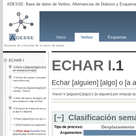
ADESSE: Base de datos de Verbos, Alternancias de Diátesis y Esquema
Inicio
Verbos
Esquemas
Sistema de consulta de la base de datos
ECHAR
I
.1
ECHAR I
1-Hacer ir [alguien] [algo] o [a alguien]
por empuje [a un lugar]
2-Inclinar [el cuerpo o una parte de él] [en
Echar [alguien] [algo] o [a a
cierta dirección]
3-Poner(se) [alguien] [algo] [sobre el
cuerpo] . Colocar
Hacer ir [alguien] [algo] o [a alguien] por empuje [a
4-Salir del interior de [algo] o [alguien]
[una sustancia o algo similar]
5-Dirigirse de manera brusca y decidida
[a algo o a alguien]
[−]
Clasificación semá
6-Pasar [alguien] [un cerrojo o una llave]
7-(Re)Presentar [un espectáculo]
Desplazamiento
Tipo de proceso:
8-(
Echar abajo
locución
) Hacer caer
Argumentos:
[alguien] [algo situado en posición vertical]