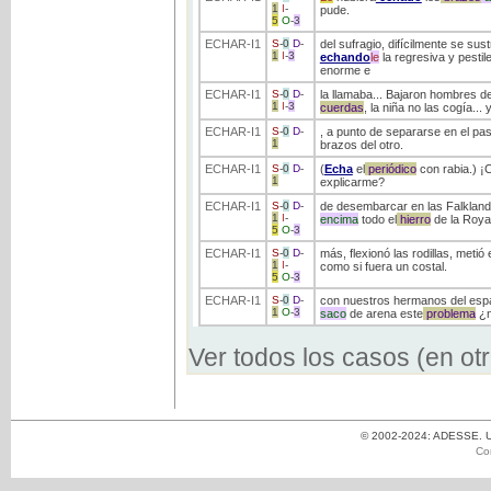
1
I
-
pude.
5
O
-
3
ECHAR
-I1
S
-
0
D
-
del sufragio, difícilmente se sus
1
I
-
3
echando
le
la regresiva y pestil
enorme e
ECHAR
-I1
S
-
0
D
-
la llamaba... Bajaron hombres d
1
I
-
3
cuerdas
, la niña no las cogía..
ECHAR
-I1
S
-
0
D
-
, a punto de separarse en el pas
1
brazos del otro.
ECHAR
-I1
S
-
0
D
-
(
Echa
el
periódico
con rabia.) ¡
1
explicarme?
ECHAR
-I1
S
-
0
D
-
de desembarcar en las Falkland
1
I
-
encima
todo el
hierro
de la Roya
5
O
-
3
ECHAR
-I1
S
-
0
D
-
más, flexionó las rodillas, metió
1
I
-
como si fuera un costal.
5
O
-
3
ECHAR
-I1
S
-
0
D
-
con nuestros hermanos del espac
1
O
-
3
saco
de arena este
problema
¿n
Ver todos los casos (en ot
© 2002-2024: ADESSE. Un
Co