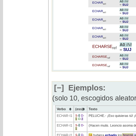
A0
:INI
ECHAR
act
=
SUJ
A0
:INI
ECHAR
act
=
SUJ
A0
:INI
ECHAR
act
=
SUJ
A0
:INI
ECHAR
act
=
SUJ
A0
:INI
ECHAR
act
=
SUJ
A0
:INI
ECHARSE
ref
=
SUJ
A0
:INI
ECHARSE
ref
=
SUJ
A0
:INI
ECHARSE
ref
=
SUJ
[−]
Ejemplos:
(solo 10, escogidos aleato
Verbo
(ess)
Texto
ECHAR
-I1
S
-
0
D
-
PELUCHE.- ¡Eso quisieras tú! 
1
O
-
3
ECHAR
-I1
S
-
0
D
-
(Hacen mutis. Leoncio asoma d
1
ECHAR
-I1
S
-
0
D
-
Le
hubiera
echado
los
brazos
a