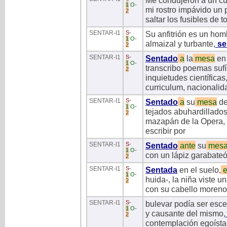
Me condujeron a un cua
1
O
-
mi rostro impávido un 
2
saltar los fusibles de t
SENTAR
-I1
S
-
Su anfitrión es un hom
1
O
-
almaizal y turbante,
se
2
SENTAR
-I1
S
-
Sentado
a
la
mesa
en 
1
O
-
transcribo poemas sufí
2
inquietudes científica
curriculum, nacionalid
SENTAR
-I1
S
-
Sentado
a
su
mesa
de
1
O
-
tejados abuhardillados
2
mazapán de la Opera, 
escribir por
SENTAR
-I1
S
-
Sentado
ante
su
mes
1
O
-
con un lápiz garabateó
2
SENTAR
-I1
S
-
Sentada
en el suelo,
e
1
O
-
huida-, la niña viste 
2
con su cabello moreno 
SENTAR
-I1
S
-
bulevar podía ser escen
1
O
-
y causante del mismo,
2
contemplación egoísta