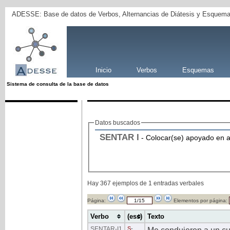
ADESSE: Base de datos de Verbos, Alternancias de Diátesis y Esquema
Inicio
Verbos
Esquemas
Sistema de consulta de la base de datos
Datos buscados
SENTAR
I
- Colocar(se) apoyado en a
Hay 367 ejemplos de 1 entradas verbales
Página:
Elementos por página:
Verbo
(ess)
Texto
SENTAR
-I1
S
-