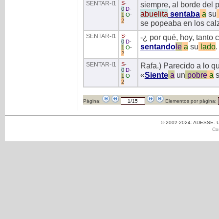
SENTAR
-I1
S
-
siempre, al borde del 
0
D
-
abuelita
sentaba
a
su
1
O
-
2
se popeaba en los cal
SENTAR
-I1
S
-
-¿ por qué, hoy, tanto 
0
D
-
sentando
le
a
su
lado
.
1
O
-
2
SENTAR
-I1
S
-
Rafa.) Parecido a lo 
0
D
-
«
Siente
a
un
pobre
a
s
1
O
-
2
Página:
Elementos por página:
© 2002-2024: ADESSE. Un
Co