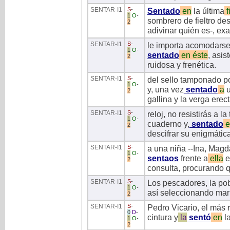
SENTAR
-I1
S
-
Sentado
en
la última
f
1
O
-
sombrero de fieltro de
2
adivinar quién es-, exa
SENTAR
-I1
S
-
le importa acomodarse 
1
O
-
sentado
en
éste
, asi
2
ruidosa y frenética.
SENTAR
-I1
S
-
del sello tamponado po
1
O
-
y, una vez
sentado
a
u
2
gallina y la verga erect
SENTAR
-I1
S
-
reloj, no resistirás a 
1
O
-
cuaderno y,
sentado
e
2
descifrar su enigmática
SENTAR
-I1
S
-
a una niña --Ina, Magd
1
O
-
sentaos
frente a
ella
e
2
consulta, procurando q
SENTAR
-I1
S
-
Los pescadores, la pob
1
O
-
así seleccionando mar
2
SENTAR
-I1
S
-
Pedro Vicario, el más r
0
D
-
cintura y
la
sentó
en
l
1
O
-
2