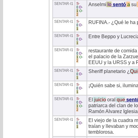
SENTAR
-I1
S
-
Anselmi
lo
sentó
a
su
0
D
-
1
O
-
2
SENTAR
-I1
S
-
RUFINA.- ¿Qué le ha
0
D
-
1
SENTAR
-I1
S
-
Entre Beppo y Lucreci
0
D
-
1
SENTAR
-I1
S
-
restaurante de comida 
0
D
-
el palacio de la Zarzue
1
O
-
2
EEUU y la URSS y a F
SENTAR
-I1
S
-
Sheriff planetario ¿
Qui
0
D
-
1
SENTAR
-I1
S
-
¡Quién sabe si, ilumina
0
D
-
1
SENTAR
-I1
S
-
El
juicio
oral
que
sent
0
D
-
patriarca del clan de l
1
O
-
2
Ramón Alvarez Iglesia
SENTAR
-I1
S
-
El viejo de la cuadra 
0
D
-
traían y llevaban y m
1
temblorosa.