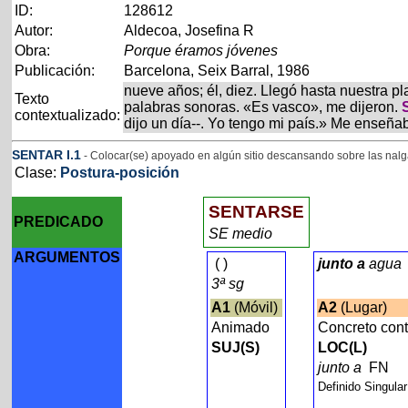
ID:
128612
Autor:
Aldecoa, Josefina R
Obra:
Porque éramos jóvenes
Publicación:
Barcelona, Seix Barral, 1986
nueve años; él, diez. Llegó hasta nuestra p
Texto
palabras sonoras. «Es vasco», me dijeron.
contextualizado:
dijo un día--. Yo tengo mi país.» Me enseña
SENTAR
I
.1
- Colocar(se) apoyado en algún sitio descansando sobre las nal
Clase:
Postura-posición
SENTARSE
PREDICADO
SE medio
ARGUMENTOS
(
)
junto a
agua
3ª sg
A1
(Móvil)
A2
(Lugar)
Animado
Concreto con
SUJ(S)
LOC(L)
junto a
FN
Definido Singula