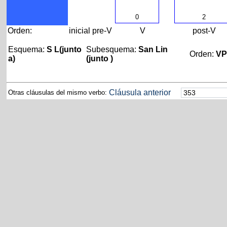
0
2
Orden:
inicial
pre-V
V
post-V
Esquema:
S L(junto
Subesquema:
San Lin
Orden:
VP
a)
(junto )
Cláusula anterior
Otras cláusulas del mismo verbo: