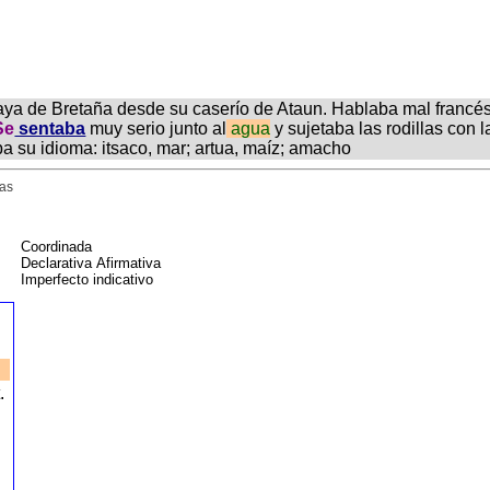
laya de Bretaña desde su caserío de Ataun. Hablaba mal francés
Se
sentaba
muy serio junto al
agua
y sujetaba las rodillas con
ba su idioma: itsaco, mar; artua, maíz; amacho
gas
Coordinada
Declarativa Afirmativa
Imperfecto indicativo
t.
r