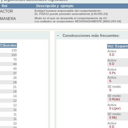
Rol
Descripción y ejemplo
ACTOR
Entidad humana responsable del comportamiento:
EL FÍSICO puede proceder racionalmente [LIN:055.24]
MANERA
Modo en el que se desarrolla el comportamiento de A1:
Los exiliados se comportaban RESIGNADAMENTE [MAD:265.04]
−
Construcciones más frecuentes:
Cláusulas
Voz: Esque
133
Activa:
S D
103
70
Activa:
S D
44
40
Activa:
S Ps
37
Activa:
28
S
28
SE medio:
21
S
16
SE medio:
14
S R(de)
12
Activa:
12
S L(por)
11
SE medio:
11
S M()
11
Activa:
10
S D
10