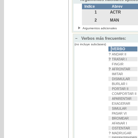
Indice
Abrev
1
ACTR
2
MAN
Argumentos adicionales
−
Verbos más frecuentes:
(no incluye subclases)
VERBO
?
ANDAR II
?
TRATAR I
FINGIR
?
AFRONTAR
IMITAR
DISIMULAR
BURLAR I
PORTAR II
COMPORTAR II
APARENTAR
EXAGERAR
SIMULAR
PASAR VI
BROMEAR
AFANAR I
OSTENTAR
?
MADRUGAR
DESENTENDER