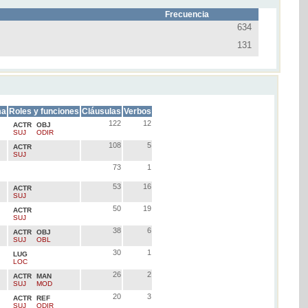
Frecuencia
634
131
ma
Roles y funciones
Cláusulas
Verbos
122
12
ACTR
OBJ
SUJ
ODIR
108
5
ACTR
SUJ
73
1
53
16
ACTR
SUJ
50
19
ACTR
SUJ
38
6
ACTR
OBJ
SUJ
OBL
30
1
LUG
LOC
26
2
ACTR
MAN
SUJ
MOD
20
3
ACTR
REF
SUJ
ODIR