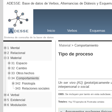
ADESSE: Base de datos de Verbos, Alternancias de Diátesis y Esquema
Inicio
Verbos
Esquemas
Sistema de consulta de la base de datos
Material
> Comportamiento
1
Mental
2
Relacional
Tipo de proceso
3
Material
31
Espacio
32
Cambio
33
Otros hechos
34
Comportamiento
Un ser vivo (A1) (prototípicamente 
342
Fisiología
interpersonal o social.
343
Relaciones sociales
OBS:
Se incluyen por tanto en esta subclase,
4
Verbal
5
Existencial
Totales:
Hay 772 ejemplos de 70 entradas verbales
6
Modulación
−
Argumentos nucleares típicos 