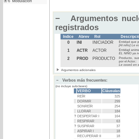
6
Modulación
−
Argumentos nucle
registrados
Indice
Abrev
Rol
Descripci
0
INI
INICIADOR
Entidad que p
[Al niño] Le
1
ACTR
ACTOR
Entidad anima
EL NIÑO ya no
2
PROD
PRODUCTO
Producto, sus
por el Actor.:
Le coceó en 
Argumentos adicionales
−
Verbos más frecuentes:
(no incluye subclases)
VERBO
Cláusulas
REÍR
325
DORMIR
299
SONREÍR
254
LLORAR
184
?
DESPERTAR I
164
RESPIRAR
63
?
SUSPIRAR
37
ASPIRAR I
18
RECUPERAR II
18