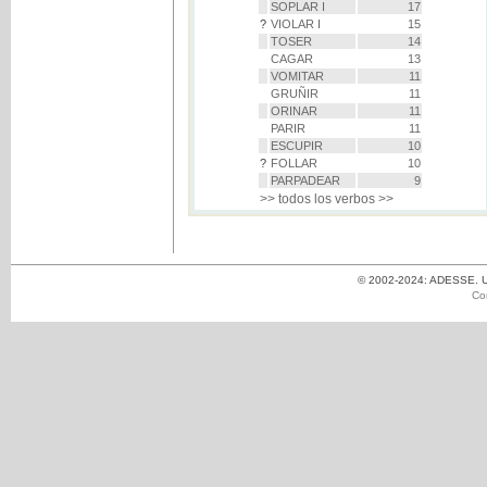
SOPLAR I
17
?
VIOLAR I
15
TOSER
14
CAGAR
13
VOMITAR
11
GRUÑIR
11
ORINAR
11
PARIR
11
ESCUPIR
10
?
FOLLAR
10
PARPADEAR
9
>> todos los verbos >>
© 2002-2024: ADESSE. Un
Co