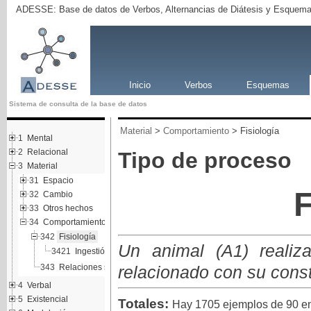
ADESSE: Base de datos de Verbos, Alternancias de Diátesis y Esquema
Inicio
Verbos
Esquemas
Sistema de consulta de la base de datos
Material
>
Comportamiento
> Fisiología
1
Mental
2
Relacional
Tipo de proceso
3
Material
31
Espacio
32
Cambio
33
Otros hechos
34
Comportamiento
342
Fisiología
Un animal (A1) realiz
3421
Ingestión
343
Relaciones sociales
relacionado con su consti
4
Verbal
5
Existencial
Totales:
Hay 1705 ejemplos de 90 en