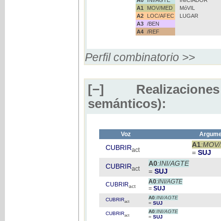
A1
MOV/MED
MóVIL
A2
LOC/AFEC
LUGAR
A3
/BEN
A4
/REF
Perfil combinatorio >>
[−]
Realizaciones
semánticos):
Voz
Argumen
A1
:MOV
CUBRIR
act
=
SUJ
A0
:INI/AGTE
CUBRIR
act
=
SUJ
A0
:INI/AGTE
CUBRIR
act
=
SUJ
A0
:INI/AGTE
CUBRIR
act
=
SUJ
A0
:INI/AGTE
CUBRIR
act
=
SUJ