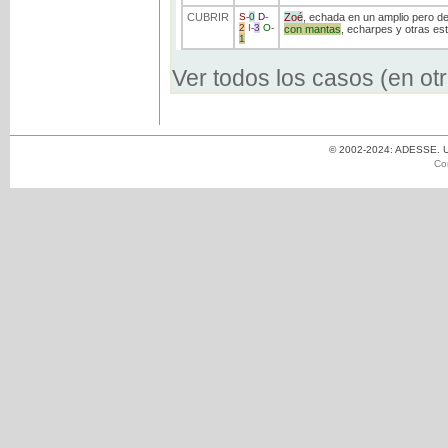
CUBRIR
S
-
0
D
-
Zoé
, echada en un amplio pero d
2
I
-
3
O
-
con
mantas
, echarpes y otras est
1
Ver todos los casos (en ot
© 2002-2024: ADESSE. Un
Co