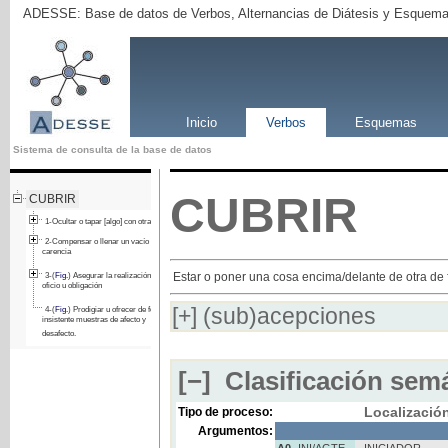
ADESSE: Base de datos de Verbos, Alternancias de Diátesis y Esquema
Inicio
Verbos
Esquemas
Sistema de consulta de la base de datos
CUBRIR
CUBRIR
1-Ocultar o tapar [algo] con otra cosa.
2-Compensar o llenar un vacío o una
carencia
Estar o poner una cosa encima/delante de otra de
3-(
Fig.
) Asegurar la realización de un
oficio u obligación
[+]
(sub)acepciones
4-(
Fig.
) Prodigiar u ofrecer de forma
insistente muestras de afecto y
desafecto.
[−]
Clasificación semá
Localizació
Tipo de proceso:
Argumentos:
A0
INI/AGTE
INICIADOR