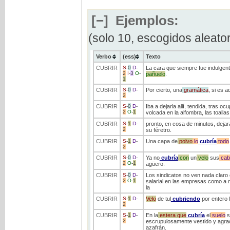
[−]
Ejemplos:
(solo 10, escogidos aleato
Verbo
(ess)
Texto
CUBRIR
S
-
0
D
-
La cara que siempre fue indulgen
2
I
-
3
O
-
pañuelo
.
1
CUBRIR
S
-
0
D
-
Por cierto, una
gramática
, si es 
2
CUBRIR
S
-
0
D
-
Iba a dejarla allí, tendida, tras oc
2
O
-
1
volcada en la alfombra, las toall
CUBRIR
S
-
1
D
-
pronto, en cosa de minutos, dejará
2
su féretro.
CUBRIR
S
-
1
D
-
Una capa de
polvo
lo
cubría
todo
2
CUBRIR
S
-
0
D
-
Ya no
cubría
con
un
velo
sus
cab
2
O
-
1
agüero.
CUBRIR
S
-
0
D
-
Los sindicatos no ven nada claro 
2
O
-
1
salarial en las empresas como a ni
la
CUBRIR
S
-
1
D
-
Velo
de tul
cubriendo
por entero 
2
CUBRIR
S
-
1
D
-
En la
estera
que
cubría
el
suelo
s
2
escrupulosamente vestido y agrac
azafrán.