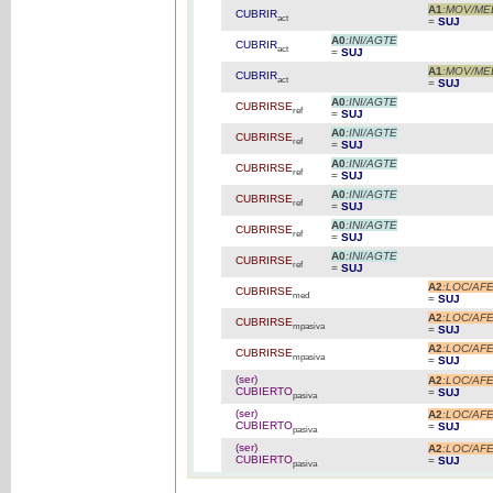
A1
:MOV/ME
CUBRIR
act
=
SUJ
A0
:INI/AGTE
CUBRIR
act
=
SUJ
A1
:MOV/ME
CUBRIR
act
=
SUJ
A0
:INI/AGTE
CUBRIRSE
ref
=
SUJ
A0
:INI/AGTE
CUBRIRSE
ref
=
SUJ
A0
:INI/AGTE
CUBRIRSE
ref
=
SUJ
A0
:INI/AGTE
CUBRIRSE
ref
=
SUJ
A0
:INI/AGTE
CUBRIRSE
ref
=
SUJ
A0
:INI/AGTE
CUBRIRSE
ref
=
SUJ
A2
:LOC/AF
CUBRIRSE
med
=
SUJ
A2
:LOC/AF
CUBRIRSE
mpasiva
=
SUJ
A2
:LOC/AF
CUBRIRSE
mpasiva
=
SUJ
(ser)
A2
:LOC/AF
CUBIERTO
=
SUJ
pasiva
(ser)
A2
:LOC/AF
CUBIERTO
=
SUJ
pasiva
(ser)
A2
:LOC/AF
CUBIERTO
=
SUJ
pasiva