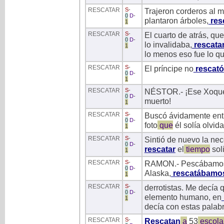
RESCATAR
S
-
Trajeron corderos al m
0
D
-
plantaron árboles,
res
1
RESCATAR
S
-
El cuarto de atrás, qu
0
D
-
lo invalidaba,
rescata
1
lo menos eso fue lo qu
RESCATAR
S
-
El príncipe no
rescató
0
D
-
1
RESCATAR
S
-
NÉSTOR.- ¡Ese Xoquec
0
D
-
muerto!
1
RESCATAR
S
-
Buscó ávidamente entre
0
D
-
foto
que
él solía olvida
1
RESCATAR
S
-
Sintió de nuevo la ne
0
D
-
rescatar
el
tiempo
soli
1
RESCATAR
S
-
RAMON.- Pescábamos b
0
D
-
Alaska,
rescatábamo
1
RESCATAR
S
-
derrotistas. Me decía 
0
D
-
elemento humano, en
1
decía con estas palabr
RESCATAR
S
-
Rescatan
a
53
escola