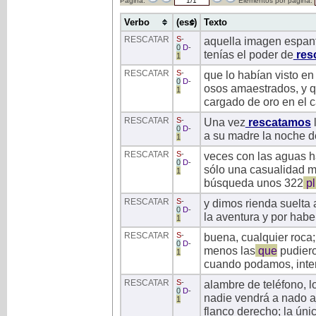
Página:
Elementos por página:
Verbo
(ess)
Texto
RESCATAR
S
-
aquella imagen espant
0
D
-
tenías el poder de
res
1
RESCATAR
S
-
que lo habían visto e
0
D
-
osos amaestrados, y 
1
cargado de oro en el c
RESCATAR
S
-
Una vez
rescatamos
0
D
-
a su madre la noche d
1
RESCATAR
S
-
veces con las aguas ha
0
D
-
sólo una casualidad m
1
búsqueda unos 322
pl
RESCATAR
S
-
y dimos rienda suelta 
0
D
-
la aventura y por habe
1
RESCATAR
S
-
buena, cualquier roca;
0
D
-
menos las
que
pudier
1
cuando podamos, inten
RESCATAR
S
-
alambre de teléfono, 
0
D
-
nadie vendrá a nado a
1
flanco derecho; la únic