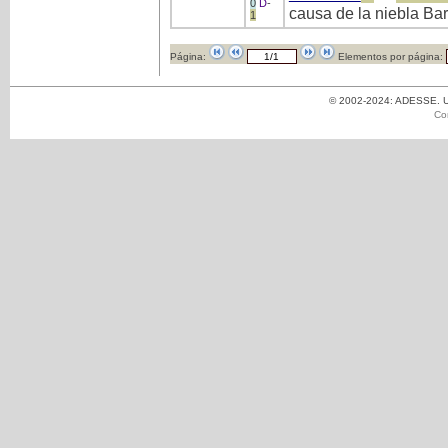
0
D
-
causa de la niebla Bar
1
Página:
Elementos por página:
© 2002-2024: ADESSE. Un
Co