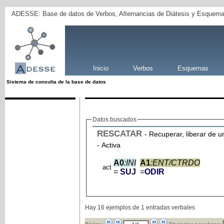
ADESSE: Base de datos de Verbos, Alternancias de Diátesis y Esquema
Inicio
Verbos
Esquemas
Sistema de consulta de la base de datos
Datos buscados
RESCATAR
- Recuperar, liberar de u
- Activa
A0
:INI
A1
:ENT/CTRDO
act
=
SUJ
=
ODIR
Hay 16 ejemplos de 1 entradas verbales