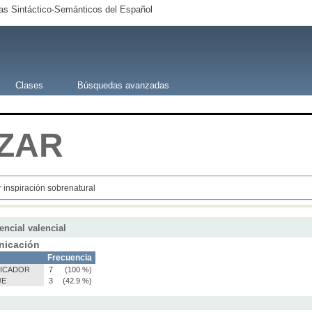
s Sintáctico-Semánticos del Español
Clases
Búsquedas avanzadas
ZAR
r inspiración sobrenatural
encial valencial
icación
Frecuencia
ICADOR
7
(100 %)
JE
3
(42.9 %)