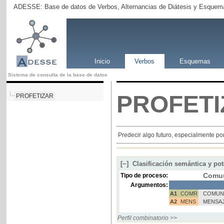
ADESSE: Base de datos de Verbos, Alternancias de Diátesis y Esquema
Inicio
Verbos
Esquemas
Sistema de consulta de la base de datos
PROFETI
PROFETIZAR
Predecir algo futuro, especialmente po
[−]
Clasificación semántica y pot
Comun
Tipo de proceso:
Argumentos:
A1
COMR
COMUN
A2
MENS
MENSA
Perfil combinatorio >>