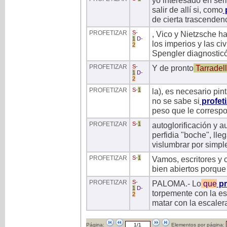
yo interesado en sem
salir de allí si, como
p
de cierta trascendenc
PROFETIZAR
S
-
, Vico y Nietzsche h
1
D
-
los imperios y las civ
2
Spengler diagnosticó
PROFETIZAR
S
-
Y de pronto
Tarradel
1
D
-
2
PROFETIZAR
S
-
1
la), es necesario pi
no se sabe si
profet
peso que le correspo
PROFETIZAR
S
-
1
autoglorificación y a
perfidia "boche", lle
vislumbrar por simpl
PROFETIZAR
S
-
1
Vamos, escritores y c
bien abiertos porque 
PROFETIZAR
S
-
PALOMA.- Lo
que
pr
1
D
-
torpemente con la es
2
matar con la escaler
Página:
Elementos por página: