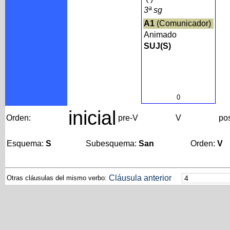
3ª sg
A1
(Comunicador)
Animado
SUJ(S)
0
inicial
Orden:
pre-V
V
po
Esquema:
S
Subesquema:
San
Orden:
V
Cláusula anterior
Otras cláusulas del mismo verbo: