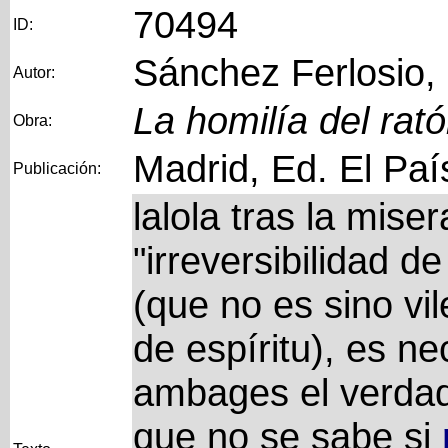
70494
ID:
Sánchez Ferlosio,
Autor:
La homilía del rat
Obra:
Madrid, Ed. El Paí
Publicación:
lalola tras la mise
"irreversibilidad d
(que no es sino vi
de espíritu), es ne
ambages el verdad
que no se sabe si