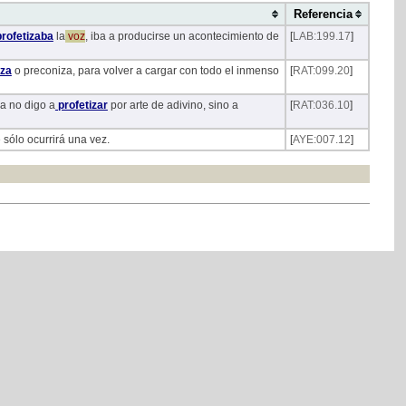
Referencia
rofetizaba
la
voz
, iba a producirse un acontecimiento de
[
LAB:199.17
]
iza
o preconiza, para volver a cargar con todo el inmenso
[
RAT:099.20
]
ga no digo a
profetizar
por arte de adivino, sino a
[
RAT:036.10
]
 sólo ocurrirá una vez.
[
AYE:007.12
]