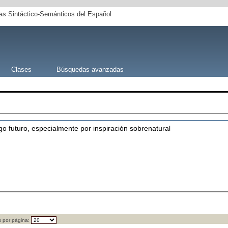
s Sintáctico-Semánticos del Español
Clases
Búsquedas avanzadas
lgo futuro, especialmente por inspiración sobrenatural
 por página: