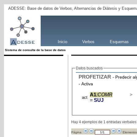
ADESSE: Base de datos de Verbos, Alternancias de Diátesis y Esquema
Inicio
Verbos
Esquemas
Sistema de consulta de la base de datos
Datos buscados
PROFETIZAR
- Predecir a
- Activa
A1
:COMR
>
act
=
SUJ
Hay 4 ejemplos de 1 entradas verbales
Página:
Elementos