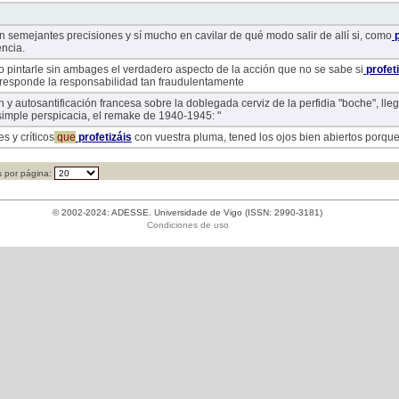
n semejantes precisiones y sí mucho en cavilar de qué modo salir de allí si, como
p
encia.
io pintarle sin ambages el verdadero aspecto de la acción que no se sabe si
profet
rresponde la responsabilidad tan fraudulentamente
n y autosantificación francesa sobre la doblegada cerviz de la perfidia "boche", lle
simple perspicacia, el remake de 1940-1945: "
s y críticos
que
profetizáis
con vuestra pluma, tened los ojos bien abiertos porque
 por página:
© 2002-2024: ADESSE. Universidade de Vigo (ISSN: 2990-3181)
Condiciones de uso