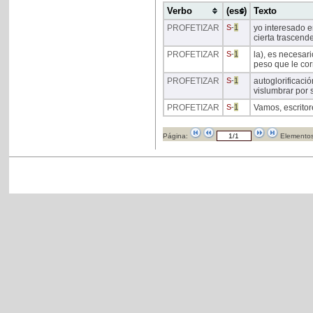
Verbo
(ess)
Texto
PROFETIZAR
S
-
1
yo interesado e
cierta trascend
PROFETIZAR
S
-
1
la), es necesar
peso que le co
PROFETIZAR
S
-
1
autoglorificació
vislumbrar por 
PROFETIZAR
S
-
1
Vamos, escritore
Página:
Elementos