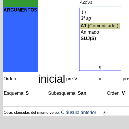
Activa
ARGUMENTOS
(
)
3ª sg
A1
(Comunicador)
Animado
SUJ(S)
0
inicial
Orden:
pre-V
V
po
Esquema:
S
Subesquema:
San
Orden:
V
Cláusula anterior
Otras cláusulas del mismo verbo: