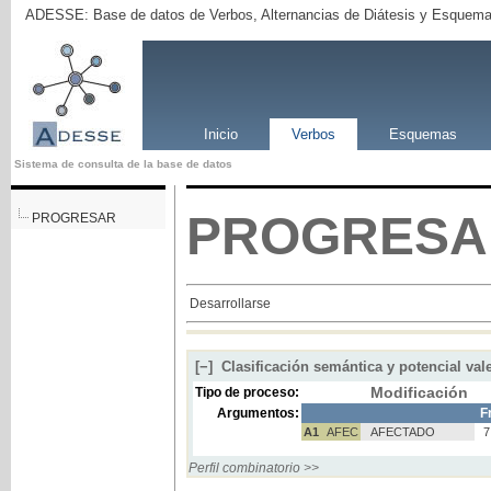
ADESSE: Base de datos de Verbos, Alternancias de Diátesis y Esquema
Inicio
Verbos
Esquemas
Sistema de consulta de la base de datos
PROGRESA
PROGRESAR
Desarrollarse
[−]
Clasificación semántica y potencial val
Modificación
Tipo de proceso:
Argumentos:
F
A1
AFEC
AFECTADO
Perfil combinatorio >>