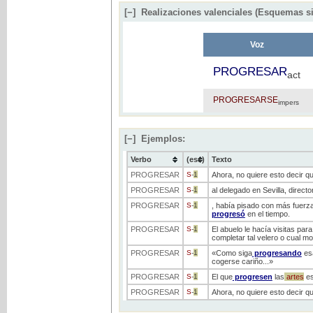
[−]
Realizaciones valenciales (Esquemas si
Voz
PROGRESAR
act
PROGRESARSE
impers
[−]
Ejemplos:
Verbo
(ess)
Texto
PROGRESAR
S
-
1
Ahora, no quiere esto decir qu
PROGRESAR
S
-
1
al delegado en Sevilla, dire
PROGRESAR
S
-
1
, había pisado con más fuerza
progresó
en el tiempo.
PROGRESAR
S
-
1
El abuelo le hacía visitas par
completar tal velero o cual m
PROGRESAR
S
-
1
«Como siga
progresando
es
cogerse cariño...»
PROGRESAR
S
-
1
El que
progresen
las
artes
es
PROGRESAR
S
-
1
Ahora, no quiere esto decir q