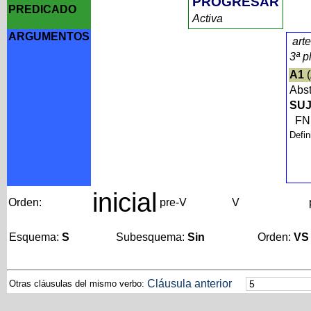
PROGRESAR
PREDICADO
Activa
ARGUMENTOS
arte
3ª p
A1
(
Abs
SUJ
F
Defin
inicial
Orden:
pre-V
V
Esquema:
S
Subesquema:
Sin
Orden:
VS
Cláusula anterior
Otras cláusulas del mismo verbo: