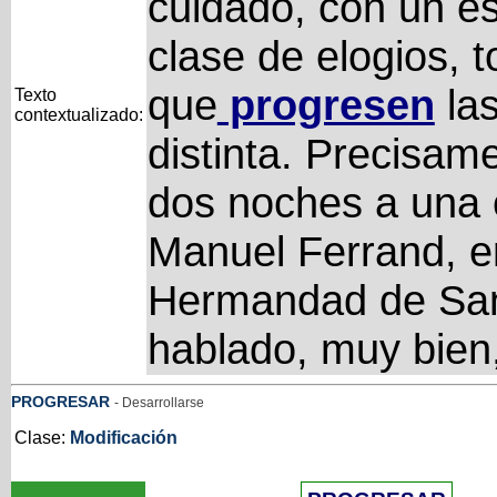
cuidado, con un e
clase de elogios, 
que
progresen
la
Texto
contextualizado:
distinta. Precisam
dos noches a una 
Manuel Ferrand, en
Hermandad de San
hablado, muy bien
PROGRESAR
- Desarrollarse
Clase:
Modificación