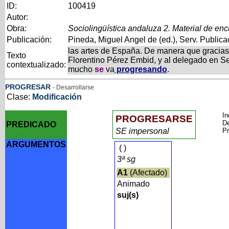
ID:
100419
Autor:
Obra:
Sociolingüística andaluza 2. Material de enc
Publicación:
Pineda, Miguel Angel de (ed.), Serv. Publica
las artes de España. De manera que gracias a
Texto
Florentino Pérez Embid, y al delegado en Se
contextualizado:
mucho
se
va
progresando
.
PROGRESAR
- Desarrollarse
Clase:
Modificación
In
PROGRESARSE
De
PREDICADO
SE impersonal
Pr
ARGUMENTOS
(
)
3ª sg
A1
(Afectado)
Animado
suj(s)