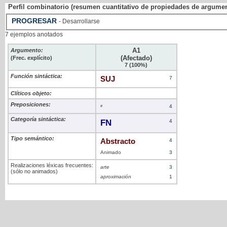
Perfil combinatorio (resumen cuantitativo de propiedades de argume
PROGRESAR
- Desarrollarse
7 ejemplos anotados
A1
Argumento:
(Afectado)
(Frec. explícito)
7 (100%)
Función sintáctica:
SUJ
7
Clíticos objeto:
Preposiciones:
ø
4
Categoría sintáctica:
FN
4
Tipo semántico:
Abstracto
4
Animado
3
Realizaciones léxicas frecuentes:
arte
3
(sólo no animados)
aproximación
1