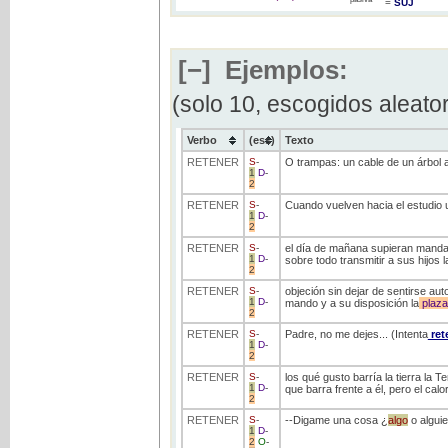
=
SUJ
[−]
Ejemplos:
(solo 10, escogidos aleato
Verbo
(ess)
Texto
RETENER
S
-
O trampas: un cable de un árbol a
1
D
-
2
RETENER
S
-
Cuando vuelven hacia el estudio 
1
D
-
2
RETENER
S
-
el día de mañana supieran mandar 
1
D
-
sobre todo transmitir a sus hijos 
2
RETENER
S
-
objeción sin dejar de sentirse a
1
D
-
mando y a su disposición la
plaza
2
RETENER
S
-
Padre, no me dejes... (Intenta
ret
1
D
-
2
RETENER
S
-
los qué gusto barría la tierra la 
1
D
-
que barra frente a él, pero el cal
2
RETENER
S
-
--Digame una cosa ¿
algo
o algui
1
D
-
2
O
-