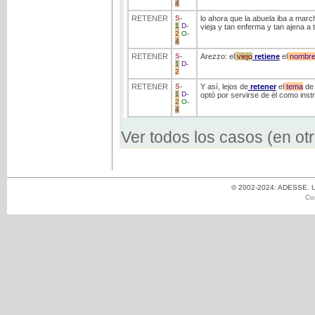
4
RETENER
S
-
lo ahora que la abuela iba a mar
1
D
-
vieja y tan enferma y tan ajena a 
2
O
-
4
RETENER
S
-
Arezzo: el
viejo
retiene
el
nombr
1
D
-
2
RETENER
S
-
Y así, lejos de
retener
el
tema
de 
1
D
-
optó por servirse de él como inst
2
O
-
4
Ver todos los casos (en ot
© 2002-2024: ADESSE. Un
Co