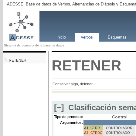
ADESSE: Base de datos de Verbos, Alternancias de Diátesis y Esquema
Inicio
Verbos
Esquemas
Sistema de consulta de la base de datos
RETENER
RETENER
Conservar algo, detener
[−]
Clasificación semá
Control
Tipo de proceso:
Argumentos:
A1
CTRR
CONTROLADOR
A2
CTRDO
CONTROLADO