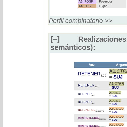
A3
POSR
Poseedor
A4
LUG
Lugar
Perfil combinatorio >>
[−]
Realizaciones
semánticos):
Voz
Argume
A1
:CTR
RETENER
act
=
SUJ
A1
:CTRR
RETENER
act
=
SUJ
A1
:CTRR
RETENER
act
=
SUJ
A1
:CTRR
RETENER
act
=
SUJ
A2
:CTRDO
RETENERSE
mpasiva
=
SUJ
A2
:CTRDO
(ser) RETENIDO
pasiva
=
SUJ
A2
:CTRDO
(ser) RETENIDO
pasiva