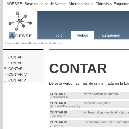
ADESSE: Base de datos de Verbos, Alternancias de Diátesis y Esquema
Inicio
Verbos
Esquemas
Sistema de consulta de la base de datos
CONTAR I
CONTAR
CONTAR II
CONTAR III
CONTAR IV
CONTAR V
De este verbo hay más de una entrada en la ba
CONTAR I
Narrar, relatar un suceso
(
Comunicación
)
CONTAR II
Numerar, computar
(
Actividad
+
Conocimiento
)
CONTAR III
Tener, disponer de algo (o cre
[+]
?
(
Posesión
)
CONTAR IV
Considerar, tener en cuenta algo
(
Cognición
)