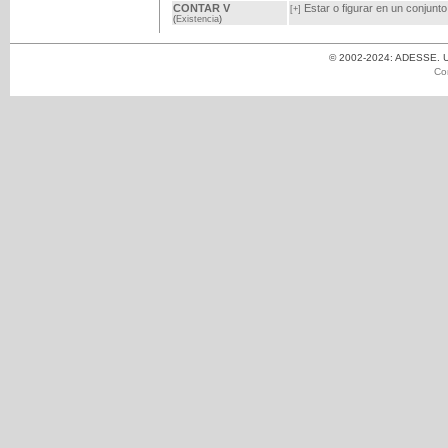
CONTAR V
Estar o figurar en un conjunto
[+]
(
Existencia
)
© 2002-2024: ADESSE. Un
Co