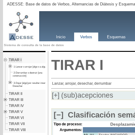
ADESSE: Base de datos de Verbos, Alternancias de Diátesis y Esquema
Inicio
Verbos
Esquemas
Sistema de consulta de la base de datos
TIRAR
I
TIRAR I
1-Lanzar o arrojar [algo o a alguien]
2-Derrumbar o destruir [una
construcción]
Lanzar, arrojar, desechar, derrumbar
3-Dejar [algo] por resultar inservible.
Desechar
[+]
(sub)acepciones
TIRAR II
TIRAR III
TIRAR IV
TIRAR V
[−]
Clasificación semá
TIRAR VI
TIRAR VII
Desplazami
Tipo de proceso:
TIRAR VIII
Argumentos:
A0
INI
Tirador
INICIADOR