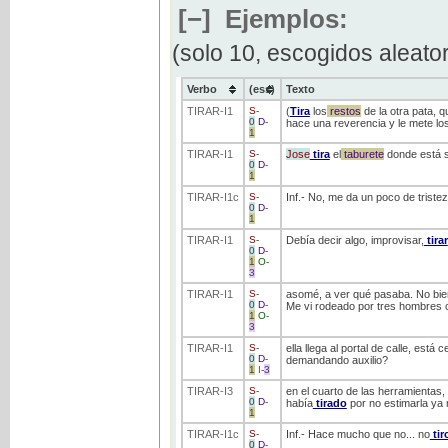
[−]
Ejemplos:
(solo 10, escogidos aleato
Verbo
(ess)
Texto
TIRAR
-I1
S
-
(
Tira
los
restos
de la otra pata, q
0
D
-
hace una reverencia y le mete lo
1
TIRAR
-I1
S
-
Jose
tira
el
taburete
donde está se
0
D
-
1
TIRAR
-I1c
S
-
Inf.- No, me da un poco de triste
0
D
-
1
TIRAR
-I1
S
-
Debía decir algo, improvisar,
tirar
0
D
-
1
O
-
3
TIRAR
-I1
S
-
asomé, a ver qué pasaba. No bi
0
D
-
Me vi rodeado por tres hombres 
1
O
-
3
TIRAR
-I1
S
-
ella llega al portal de calle, está
0
D
-
demandando auxilio?
1
I
-
3
TIRAR
-I3
S
-
en el cuarto de las herramientas
0
D
-
había
tirado
por no estimarla ya
1
TIRAR
-I1c
S
-
Inf.- Hace mucho que no... no
tir
0
D
-