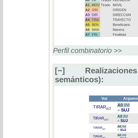
A1
MOV
Tirado
MóVIL
A2
ORI
ORIGEN
A3
DIR
DIRECCIóN
A4
TRA
TRAYECTO
A5
BEN
Beneficiario
A6
MAN
Manera
A7
FIN
Finalidad
Perfil combinatorio >>
[−]
Realizaciones
semánticos):
Voz
Argumen
A0
:INI
TIRAR
act
=
SUJ
A0
:INI
TIRAR
act
=
SUJ
A0
:INI
TIRAR
act
=
SUJ
A0
:INI
TIRAR
act