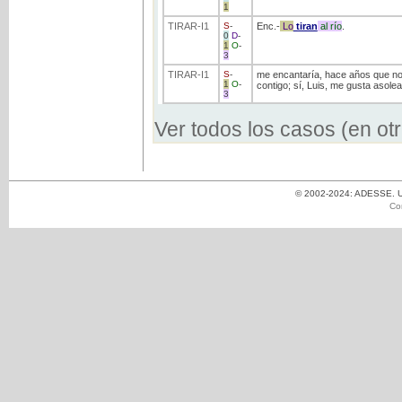
1
TIRAR
-I1
S
-
Enc.-
Lo
tiran
al
río
.
0
D
-
1
O
-
3
TIRAR
-I1
S
-
me encantaría, hace años que no 
1
O
-
contigo; sí, Luis, me gusta asolea
3
Ver todos los casos (en ot
© 2002-2024: ADESSE. Un
Co