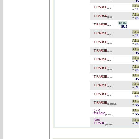
=
S
A1
:
TIRARSE
med
=
S
A1
:
TIRARSE
med
=
S
A0
:INI
TIRARSE
med
=
SUJ
A1
:
TIRARSE
med
=
S
A1
:
TIRARSE
med
=
S
A1
:
TIRARSE
med
=
S
A1
:
TIRARSE
med
=
S
A1
:
TIRARSE
med
=
S
A1
:
TIRARSE
med
=
S
A1
:
TIRARSE
med
=
S
A1
:
TIRARSE
med
=
S
A1
:
TIRARSE
mpasiva
=
S
(ser)
A1
:
TIRADO
=
S
pasiva
(ser)
A1
:
TIRADO
=
S
pasiva