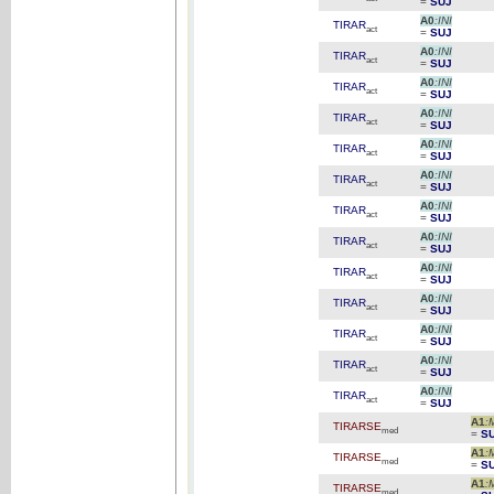
=
SUJ
A0
:INI
TIRAR
act
=
SUJ
A0
:INI
TIRAR
act
=
SUJ
A0
:INI
TIRAR
act
=
SUJ
A0
:INI
TIRAR
act
=
SUJ
A0
:INI
TIRAR
act
=
SUJ
A0
:INI
TIRAR
act
=
SUJ
A0
:INI
TIRAR
act
=
SUJ
A0
:INI
TIRAR
act
=
SUJ
A0
:INI
TIRAR
act
=
SUJ
A0
:INI
TIRAR
act
=
SUJ
A0
:INI
TIRAR
act
=
SUJ
A0
:INI
TIRAR
act
=
SUJ
A0
:INI
TIRAR
act
=
SUJ
A1
:
TIRARSE
med
=
S
A1
:
TIRARSE
med
=
S
A1
:
TIRARSE
med