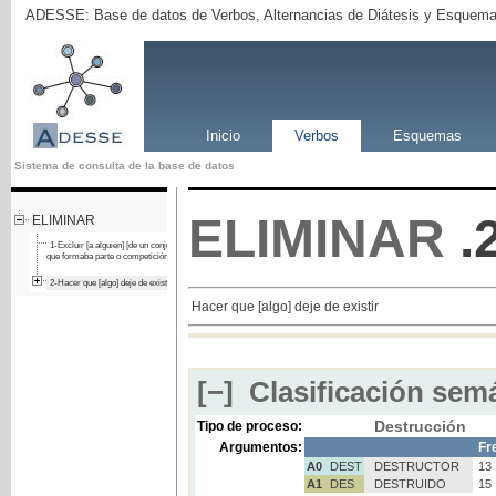
ADESSE: Base de datos de Verbos, Alternancias de Diátesis y Esquema
Inicio
Verbos
Esquemas
Sistema de consulta de la base de datos
ELIMINAR
.
ELIMINAR
1-Excluir [a alguien] [de un conjunto del
que formaba parte o competición]
2-Hacer que [algo] deje de existir
Hacer que [algo] deje de existir
[−]
Clasificación semá
Destrucción
Tipo de proceso:
Argumentos:
Fr
A0
DEST
DESTRUCTOR
13
A1
DES
DESTRUIDO
15