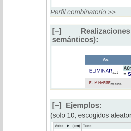
Perfil combinatorio >>
[−]
Realizaciones
semánticos):
Voz
A0
ELIMINAR
act
=
ELIMINARSE
mpasiva
[−]
Ejemplos:
(solo 10, escogidos aleato
Verbo
(ess)
Texto