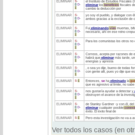
ELIMINAR
S
-
el Instituto de Estudios Fiscales 
0
D
-
eliminar
los
beneficios
fiscales d
1
cambio la deducción por
ELIMINAR
S
-
yo soy el pueblo, y dialogar con él
0
D
-
ambos gracias a la exclusión de cu
1
ELIMINAR
S
-
Fui
eliminando
vías
muertas, bifu
0
D
-
necesario, ahí en ese reino crepu
1
ELIMINAR
S
-
Para los comunistas los otros no 
0
D
-
1
ELIMINAR
S
-
Correos, acepta por razones de es
0
D
-
habrá que
eliminar
más tarde, una
1
energías y apresta
ELIMINAR
S
-
, o sea yo dije, bueno de todas f
0
D
-
con gente allí, pues yo dije que e
1
ELIMINAR
S
-
1
Entonces,
se
ha
eliminado
la
gue
que es agresivo al límite, no sab
ELIMINAR
S
-
nos gustaría ayudar a detectar y
0
D
-
obstruyen el avance de la investig
1
ELIMINAR
S
-
de Stanley Gardner -y con él, de
0
D
-
eliminar
cualquier posible
conexi
1
éxito. El éxito final de
ELIMINAR
S
-
1
Pero esta investigación no va a
Ver todos los casos (en ot