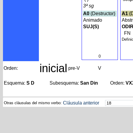
3ª sg
A0
(Destructor)
A1
(D
Animado
Abst
SUJ(S)
ODIR
FN
Defini
0
inicial
Orden:
pre-V
V
Esquema:
S D
Subesquema:
San Din
Orden:
VX
Cláusula anterior
Otras cláusulas del mismo verbo: