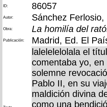
86057
ID:
Sánchez Ferlosio,
Autor:
La homilía del rat
Obra:
Madrid, Ed. El Paí
Publicación:
lalelelelolala el t
comentaba yo, en i
solemne revocació
Pablo II, en su via
maldición divina d
como una bendició