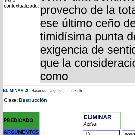
Texto
contextualizado:
provecho de la tot
ese último ceño d
timidísima punta d
exigencia de sentid
que la consideració
como
ELIMINAR
.2
- Hacer que [algo] deje de existir
Clase:
Destrucción
ELIMINAR
PREDICADO
Activa
ARGUMENTOS
(
)
sos