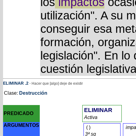
los
impactos
ocasi
utilización". A su 
conseguir esa met
formación, organiz
legislación". En lo 
cuestión legislativ
ELIMINAR
.2
- Hacer que [algo] deje de existir
Clase:
Destrucción
ELIMINAR
PREDICADO
Activa
ARGUMENTOS
(
)
impa
3ª sg