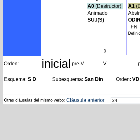
A0
(Destructor)
A1
(D
Animado
Abst
SUJ(S)
ODIR
FN
Defini
0
inicial
Orden:
pre-V
V
Esquema:
S D
Subesquema:
San Din
Orden:
VD
Cláusula anterior
Otras cláusulas del mismo verbo: