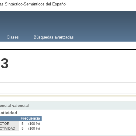
s Sintáctico-Semánticos del Español
Clases
Búsquedas avanzadas
.3
encial valencial
ctividad
Frecuencia
CTOR
5
(100 %)
CTIVIDAD
5
(100 %)