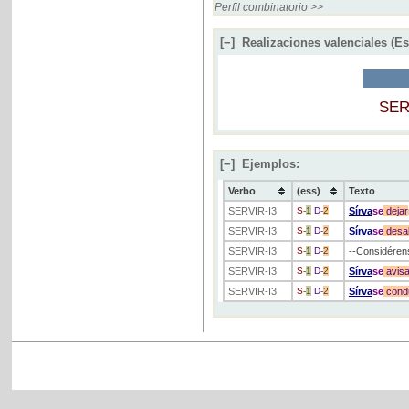
Perfil combinatorio >>
[−]
Realizaciones valenciales (E
SER
[−]
Ejemplos:
Verbo
(ess)
Texto
SERVIR
-I3
S
-
1
D
-
2
Sírva
se
dejar
SERVIR
-I3
S
-
1
D
-
2
Sírva
se
desa
SERVIR
-I3
S
-
1
D
-
2
--Considérens
SERVIR
-I3
S
-
1
D
-
2
Sírva
se
avisa
SERVIR
-I3
S
-
1
D
-
2
Sírva
se
condu