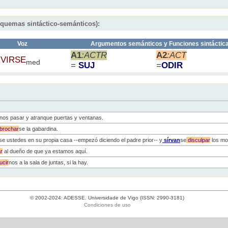
squemas sintáctico-semánticos):
Voz
Argumentos semánticos y Funciones sintáctic
A1
:ACTR
A2
:ACT
VIRSE
med
=
SUJ
=
ODIR
nos pasar y atranque puertas y ventanas.
brochar
se la gabardina.
e ustedes en su propia casa --empezó diciendo el padre prior-- y
sírvan
se
disculpar
los mo
r
al dueño de que ya estamos aquí.
cir
nos a la sala de juntas, si la hay.
© 2002-2024: ADESSE. Universidade de Vigo (ISSN: 2990-3181)
Condiciones de uso