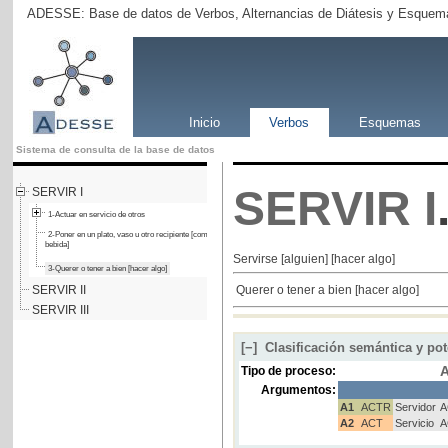
ADESSE: Base de datos de Verbos, Alternancias de Diátesis y Esquema
Inicio
Verbos
Esquemas
Sistema de consulta de la base de datos
SERVIR
I
SERVIR I
1-Actuar en servicio de otros
2-Poner en un plato, vaso u otro recipiente [comida o
bebida]
Servirse [alguien] [hacer algo]
3-Querer o tener a bien [hacer algo]
SERVIR II
Querer o tener a bien [hacer algo]
SERVIR III
[−]
Clasificación semántica y pot
A
Tipo de proceso:
Argumentos:
A1
ACTR
Servidor
A
A2
ACT
Servicio
A