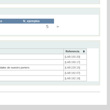
as
N_ejemplos
5
>
Referencia
[
LAB:150.20
]
[
LAB:190.17
]
dales de nuestro portero.
[
LAB:228.15
]
[
LAB:182.07
]
[
LAB:182.19
]