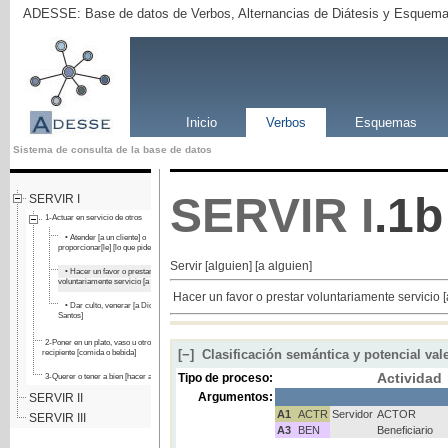
ADESSE: Base de datos de Verbos, Alternancias de Diátesis y Esquema
Inicio
Verbos
Esquemas
Sistema de consulta de la base de datos
SERVIR
I
.1b
SERVIR I
1-Actuar en servicio de otros
• Atender [a un cliente] o
proporcionar[le] [lo que pide]
Servir [alguien] [a alguien]
• Hacer un favor o prestar
voluntariamente servicio [a alguien]
Hacer un favor o prestar voluntariamente servicio [
• Dar culto, venerar [a Dios o a los
Santos]
2-Poner en un plato, vaso u otro
[−]
Clasificación semántica y potencial val
recipiente [comida o bebida]
Actividad
Tipo de proceso:
3-Querer o tener a bien [hacer algo]
Argumentos:
SERVIR II
A1
ACTR
Servidor
ACTOR
SERVIR III
A3
BEN
Beneficiario