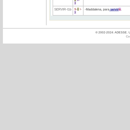
3
SERVIR
-I1b
S
-
1
I
-
-Maddalena, para
servir
le
.
3
© 2002-2024: ADESSE. Un
Co