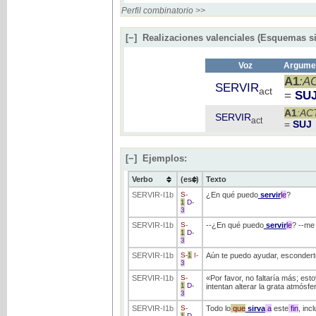
Perfil combinatorio >>
[−]
Realizaciones valenciales (Esquemas si
Voz
Argumen
A1
:A
SERVIR
act
=
SU
A1
:AC
SERVIR
act
=
SUJ
[−]
Ejemplos:
Verbo
(ess)
Texto
SERVIR
-I1b
S
-
¿En qué puedo
servir
le
?
1
D
-
3
SERVIR
-I1b
S
-
--¿En qué puedo
servir
le
? --me
1
D
-
3
SERVIR
-I1b
S
-
1
I
-
Aún te puedo ayudar, escondert
3
SERVIR
-I1b
S
-
«Por favor, no faltaría más; est
1
D
-
intentan alterar la grata atmósf
3
SERVIR
-I1b
S
-
Todo lo
que
sirva
a
este
fin
, inc
1
D
-