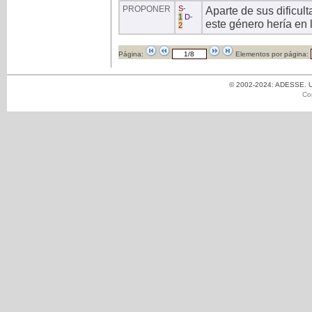
PROPONER
S
-
Aparte de sus dificul
1
D
-
este género hería en 
2
Página:
Elementos por página:
© 2002-2024: ADESSE. Un
Co