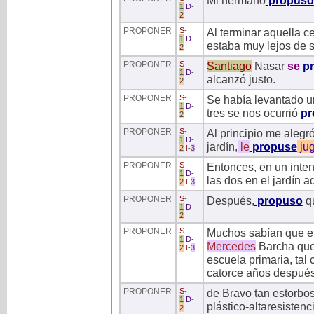
Mi hermano
propuso
1
D
-
2
PROPONER
S
-
Al terminar aquella ce
1
D
-
estaba muy lejos de 
2
PROPONER
S
-
Santiago
Nasar
se
pr
1
D
-
alcanzó justo.
2
PROPONER
S
-
Se había levantado un
1
D
-
tres se nos ocurrió
pr
2
PROPONER
S
-
Al principio me alegr
1
D
-
jardín,
le
propuse
jug
2
I
-
3
PROPONER
S
-
Entonces, en un inten
1
D
-
las dos en el jardín 
2
I
-
3
PROPONER
S
-
Después,
propuso
qu
1
D
-
2
PROPONER
S
-
Muchos sabían que en
1
D
-
Mercedes
Barcha que
2
I
-
3
escuela primaria, ta
catorce años despué
PROPONER
S
-
de Bravo tan estorbo
1
D
-
plástico-altaresistenc
2