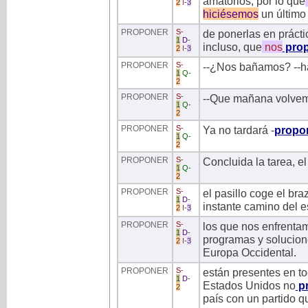
amatorios, por lo que
2
I
-
3
hiciésemos
un último 
PROPONER
S
-
de ponerlas en prácti
1
D
-
incluso, que
nos
prop
2
I
-
3
PROPONER
S
-
--¿Nos bañamos? --h
1
Q
-
2
PROPONER
S
-
--Que mañana volvemo
1
Q
-
2
PROPONER
S
-
Ya no tardará -
propo
1
Q
-
2
PROPONER
S
-
Concluida la tarea, e
1
Q
-
2
PROPONER
S
-
el pasillo coge el br
1
D
-
instante camino del e
2
I
-
3
PROPONER
S
-
los que nos enfrenta
1
D
-
programas y solucio
2
I
-
3
Europa Occidental.
PROPONER
S
-
están presentes en tod
1
D
-
Estados Unidos no
p
2
país con un partido q