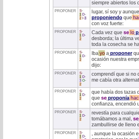
siempre abiertos los 
PROPONER
S
-
lugar, sí soy y aunqu
1
D
-
proponiendo
que
ha
2
I
-
3
con voz fuerte:
PROPONER
S
-
Cada vez que
se
lo
p
1
D
-
desborda; la última v
2
toda la cosecha se ha
PROPONER
S
-
Iba
yo
a
proponer
qu
1
D
-
ocasión nuestra empre
2
dijo:
PROPONER
S
-
comprendí que si no q
1
D
-
me cabía otra alterna
3
O
-
2
PROPONER
S
-
que había dos tazas d
1
D
-
que
se
proponía
hac
2
confianza, encendió un
PROPONER
S
-
revestía para cualqui
1
D
-
tomábamos a mal,
se
2
zambullirse de lleno e
PROPONER
S
-
, aunque la ocasión e
1
D
-