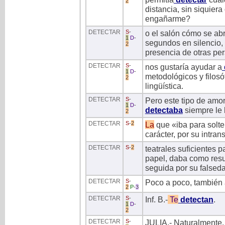
2
distancia, sin siquiera
engañarme?
DETECTAR
S
-
o el salón cómo se abr
1
D
-
segundos en silencio,
2
presencia de otras pe
DETECTAR
S
-
nos gustaría ayudar a
1
D
-
metodológicos y filosó
2
lingüística.
DETECTAR
S
-
Pero este tipo de amo
1
D
-
detectaba
siempre le 
2
DETECTAR
S
-
2
La
que «iba para solte
carácter, por su intra
DETECTAR
S
-
2
teatrales suficientes 
papel, daba como resu
seguida por su falsed
DETECTAR
S
-
Poco a poco, también a
2
P
-
3
DETECTAR
S
-
Inf. B.-
Te
detectan
.
1
D
-
2
DETECTAR
S
-
JULIA.- Naturalmente.