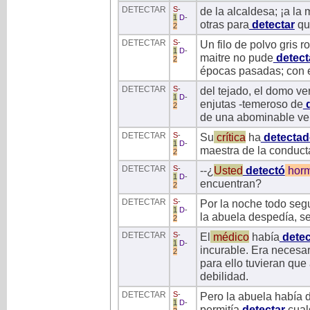
DETECTAR
S
-
de la alcaldesa; ¡a la
1
D
-
otras para
detectar
qu
2
DETECTAR
S
-
Un filo de polvo gris r
1
D
-
maitre no pude
detect
2
épocas pasadas; con 
DETECTAR
S
-
del tejado, el domo v
1
D
-
enjutas -temeroso de
d
2
de una abominable verr
DETECTAR
S
-
Su
crítica
ha
detectad
1
D
-
maestra de la conduc
2
DETECTAR
S
-
--¿
Usted
detectó
hor
1
D
-
encuentran?
2
DETECTAR
S
-
Por la noche todo segu
1
D
-
la abuela despedía, se
2
DETECTAR
S
-
El
médico
había
dete
1
D
-
incurable. Era necesar
2
para ello tuvieran que
debilidad.
DETECTAR
S
-
Pero la abuela había d
1
D
-
permitía
detectar
cual