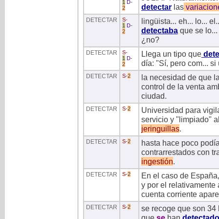
1
D
-
detectar
las
variacion
2
DETECTAR
S
-
lingüista... eh... lo... 
1
D
-
detectaba
que se lo..
2
¿no?
DETECTAR
S
-
Llega un tipo que
dete
1
D
-
día: "Sí, pero com... si u
2
DETECTAR
S
-
2
la necesidad de que la
control de la venta am
ciudad.
DETECTAR
S
-
2
Universidad para vigil
servicio y "limpiado"
jeringuillas
.
DETECTAR
S
-
2
hasta hace poco podía
contrarrestados con tr
ingestión
.
DETECTAR
S
-
2
En el caso de España
y por el relativamente 
cuenta corriente apar
DETECTAR
S
-
2
se recoge que son 34 l
que
se
han
detectad