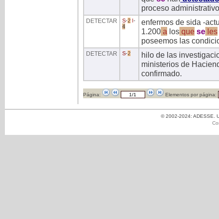
proceso administrativo
DETECTAR
S
-
2
I
-
enfermos de sida -actu
4
1.200
a
los
que
se
les
poseemos las condici
DETECTAR
S
-
2
hilo de las investigac
ministerios de Haciend
confirmado.
Página:
Elementos por página:
© 2002-2024: ADESSE. Un
Co