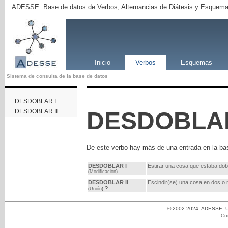
ADESSE: Base de datos de Verbos, Alternancias de Diátesis y Esquema
Inicio
Verbos
Esquemas
Sistema de consulta de la base de datos
DESDOBLAR I
DESDOBLA
DESDOBLAR II
De este verbo hay más de una entrada en la ba
DESDOBLAR I
Estirar una cosa que estaba dob
(
Modificación
)
DESDOBLAR II
Escindir(se) una cosa en dos o 
?
(
Unión
)
© 2002-2024: ADESSE. Un
Co