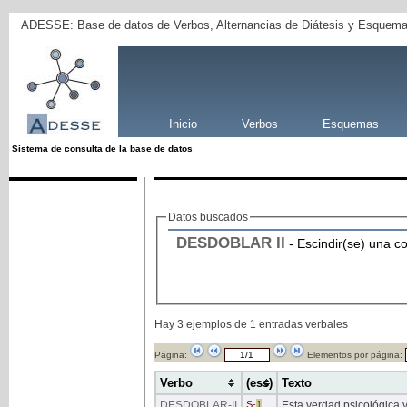
ADESSE: Base de datos de Verbos, Alternancias de Diátesis y Esquema
Inicio
Verbos
Esquemas
Sistema de consulta de la base de datos
Datos buscados
DESDOBLAR
II
- Escindir(se) una c
Hay 3 ejemplos de 1 entradas verbales
Página:
Elementos por página:
Verbo
(ess)
Texto
DESDOBLAR
-II
S
-
1
Esta verdad psicológica y