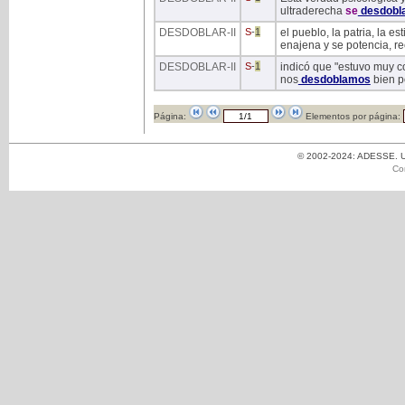
ultraderecha
se
desdobl
DESDOBLAR
-II
S
-
1
el pueblo, la patria, la es
enajena y se potencia, r
DESDOBLAR
-II
S
-
1
indicó que "estuvo muy c
nos
desdoblamos
bien p
Página:
Elementos por página:
© 2002-2024: ADESSE. Un
Co