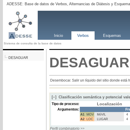
ADESSE: Base de datos de Verbos, Alternancias de Diátesis y Esquema
Inicio
Verbos
Esquemas
Sistema de consulta de la base de datos
DESAGUAR
DESAGUAR
Desembocar. Salir un líquido del sitio donde está 
[−]
Clasificación semántica y potencial val
Localización
Tipo de proceso:
Argumentos:
Fr
A1
MOV
MóVIL
4
A2
LOC
LUGAR
4
Perfil combinatorio >>