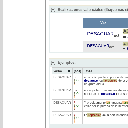
[−]
Realizaciones valenciales (Esquemas si
Voz
A
DESAGUAR
act
=
A
DESAGUAR
act
=
[−]
Ejemplos:
Verbo
(ess)
Texto
DESAGUAR
S
-
a un patio poblado por una leg
1
O
-
desaguar
los
lavaderos
de la v
2
un grato olor a
DESAGUAR
S
-
encogía las conciencias de los
1
O
-
hubieran de
desaguar
forzosa
2
DESAGUAR
S
-
Y precisamente
en
ninguna
tar
1
O
-
velar por la pureza de la herman
2
DESAGUAR
S
-
La
represión
de la sexualidad f
1
O
-
2