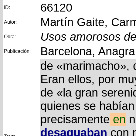
66120
ID:
Martín Gaite, Car
Autor:
Usos amorosos de 
Obra:
Barcelona, Anagra
Publicación:
de «marimacho», q
Eran ellos, por mu
de «la gran sereni
quienes se habían 
precisamente
en
n
desaguaban
con 