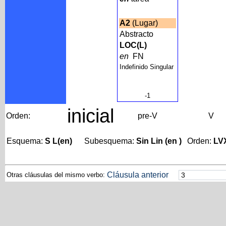
A2
(Lugar)
Abstracto
LOC(L)
en
FN
Indefinido Singular
-1
inicial
Orden:
pre-V
V
Esquema:
S L(en)
Subesquema:
Sin Lin (en )
Orden:
LV
Cláusula anterior
Otras cláusulas del mismo verbo: