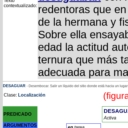
Texto
contextualizado:
redentoras que en 
de la hermana y fi
Sobre ella ensay
edad la actitud aut
ternura que más ta
adecuada para ma
DESAGUAR
- Desembocar. Salir un líquido del sitio donde está hacia un luga
(figur
Clase:
Localización
DESAGU
PREDICADO
Activa
ARGUMENTOS
en
tarea