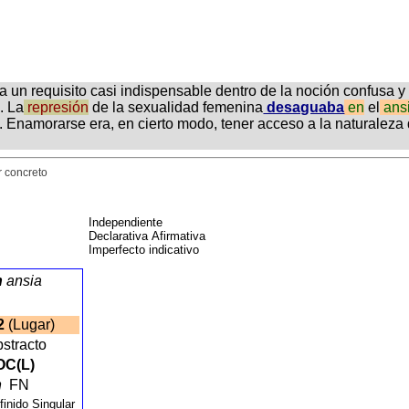
ra un requisito casi indispensable dentro de la noción confusa 
. La
represión
de la sexualidad femenina
desaguaba
en
el
ans
 Enamorarse era, en cierto modo, tener acceso a la naturaleza 
r concreto
Independiente
Declarativa Afirmativa
Imperfecto indicativo
n
ansia
2
(Lugar)
bstracto
OC(L)
n
FN
finido Singular