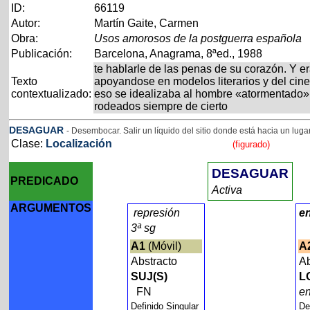
ID:
66119
Autor:
Martín Gaite, Carmen
Obra:
Usos amorosos de la postguerra española
Publicación:
Barcelona, Anagrama, 8ªed., 1988
te hablarle de las penas de su corazón. Y e
Texto
apoyandose en modelos literarios y del cine
contextualizado:
eso se idealizaba al hombre «atormentado».
rodeados siempre de cierto
DESAGUAR
- Desembocar. Salir un líquido del sitio donde está hacia un luga
Clase:
Localización
(figurado)
DESAGUAR
PREDICADO
Activa
ARGUMENTOS
represión
e
3ª sg
A1
(Móvil)
A
Abstracto
A
SUJ(S)
L
FN
e
Definido Singular
De