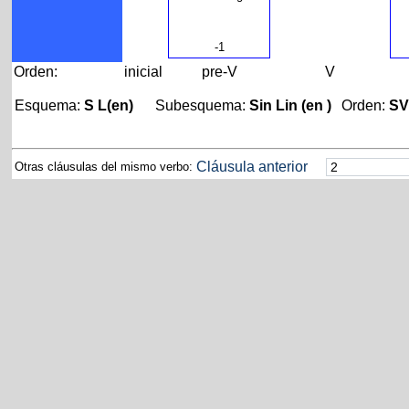
-1
Orden:
inicial
pre-V
V
Esquema:
S L(en)
Subesquema:
Sin Lin (en )
Orden:
SV
Cláusula anterior
Otras cláusulas del mismo verbo: