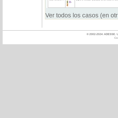
1
D
-
2
Ver todos los casos (en ot
© 2002-2024: ADESSE. Un
Co