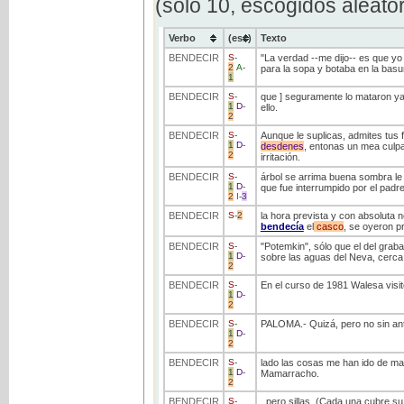
(solo 10, escogidos aleato
Verbo
(ess)
Texto
BENDECIR
S
-
"La verdad --me dijo-- es que yo
2
A
-
para la sopa y botaba en la basura
1
BENDECIR
S
-
que ] seguramente lo mataron ya
1
D
-
ello.
2
BENDECIR
S
-
Aunque le suplicas, admites tus 
1
D
-
desdenes
, entonas un mea culpa
2
irritación.
BENDECIR
S
-
árbol se arrima buena sombra le
1
D
-
que fue interrumpido por el padre p
2
I
-
3
BENDECIR
S
-
2
la hora prevista y con absoluta
bendecía
el
casco
, se oyeron p
BENDECIR
S
-
"Potemkin", sólo que el del grab
1
D
-
sobre las aguas del Neva, cerca 
2
BENDECIR
S
-
En el curso de 1981 Walesa visit
1
D
-
2
BENDECIR
S
-
PALOMA.- Quizá, pero no sin an
1
D
-
2
BENDECIR
S
-
lado las cosas me han ido de mal
1
D
-
Mamarracho.
2
BENDECIR
S
-
, pero sillas. (Cada una cubre su