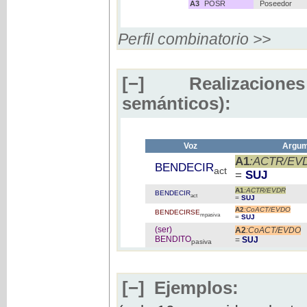
A3
POSR
Poseedor
Perfil combinatorio >>
[−]
Realizaciones
semánticos):
Voz
Argum
A1
:ACTR/EV
BENDECIR
act
=
SUJ
A1
:ACTR/EVDR
BENDECIR
act
=
SUJ
A2
:CoACT/EVDO
BENDECIRSE
mpasiva
=
SUJ
(ser)
A2
:CoACT/EVDO
BENDITO
=
SUJ
pasiva
[−]
Ejemplos: