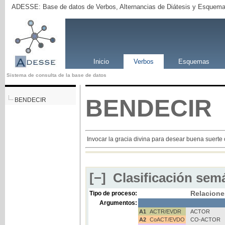
ADESSE: Base de datos de Verbos, Alternancias de Diátesis y Esquema
Inicio
Verbos
Esquemas
Sistema de consulta de la base de datos
BENDECIR
BENDECIR
Invocar la gracia divina para desear buena suerte
[−]
Clasificación semá
Relacione
Tipo de proceso:
Argumentos:
A1
ACTR/EVDR
ACTOR
A2
CoACT/EVDO
CO-ACTOR