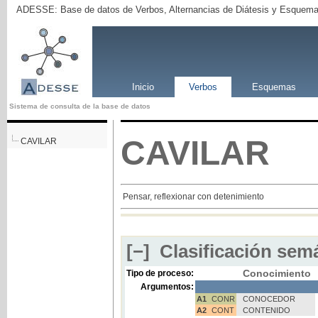
ADESSE: Base de datos de Verbos, Alternancias de Diátesis y Esquema
Inicio
Verbos
Esquemas
Sistema de consulta de la base de datos
CAVILAR
CAVILAR
Pensar, reflexionar con detenimiento
[−]
Clasificación semá
Conocimiento
Tipo de proceso:
Argumentos:
A1
CONR
CONOCEDOR
A2
CONT
CONTENIDO