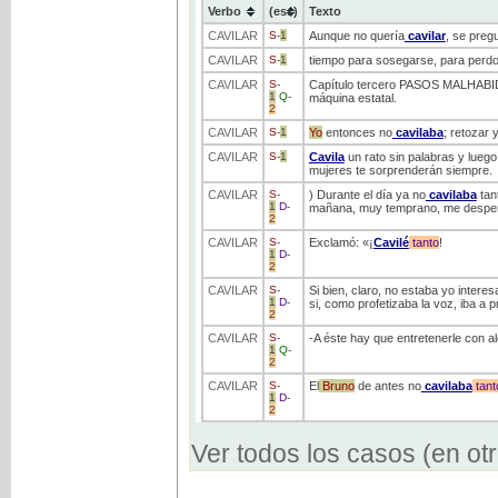
Verbo
(ess)
Texto
CAVILAR
S
-
1
Aunque no quería
cavilar
, se preg
CAVILAR
S
-
1
tiempo para sosegarse, para perdo
CAVILAR
S
-
Capítulo tercero PASOS MALHAB
1
Q
-
máquina estatal.
2
CAVILAR
S
-
1
Yo
entonces no
cavilaba
; retozar
CAVILAR
S
-
1
Cavila
un rato sin palabras y luego 
mujeres te sorprenderán siempre.
CAVILAR
S
-
) Durante el día ya no
cavilaba
tan
1
D
-
mañana, muy temprano, me despertó 
2
CAVILAR
S
-
Exclamó: «¡
Cavilé
tanto
!
1
D
-
2
CAVILAR
S
-
Si bien, claro, no estaba yo inter
1
D
-
si, como profetizaba la voz, iba a 
2
CAVILAR
S
-
-A éste hay que entretenerle con al
1
Q
-
2
CAVILAR
S
-
El
Bruno
de antes no
cavilaba
tant
1
D
-
2
Ver todos los casos (en ot