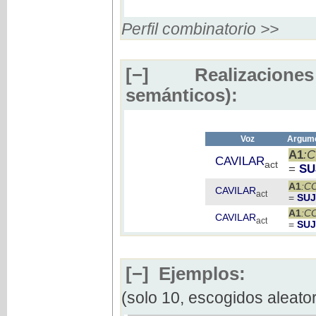
Perfil combinatorio >>
[−]
Realizaciones
semánticos):
Voz
Argume
A1
:
CAVILAR
act
=
SU
A1
:C
CAVILAR
act
=
SU
A1
:C
CAVILAR
act
=
SU
[−]
Ejemplos:
(solo 10, escogidos aleato