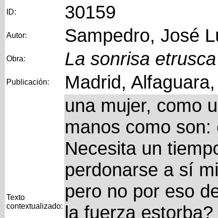
30159
ID:
Sampedro, José L
Autor:
La sonrisa etrusca
Obra:
Madrid, Alfaguara
Publicación:
una mujer, como u
manos como son: é
Necesita un tiemp
perdonarse a sí m
pero no por eso de
Texto
contextualizado:
la fuerza estorba? 