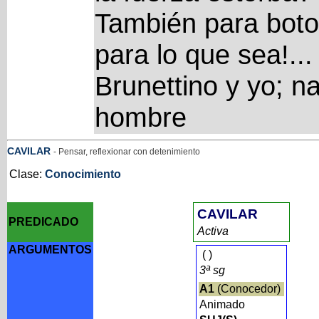
También para boton
para lo que sea!...
Brunettino y yo; n
hombre
CAVILAR
- Pensar, reflexionar con detenimiento
Clase:
Conocimiento
CAVILAR
PREDICADO
Activa
ARGUMENTOS
(
)
3ª sg
A1
(Conocedor)
Animado