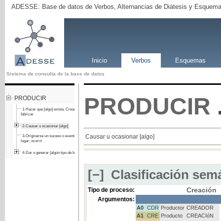
ADESSE: Base de datos de Verbos, Alternancias de Diátesis y Esquema
Inicio
Verbos
Esquemas
Sistema de consulta de la base de datos
PRODUCIR
PRODUCIR
1-Hacer que [algo] exista. Crear,
fabricar
2-Causar u ocasionar [algo]
Causar u ocasionar [algo]
3-Originarse un suceso o evento. Tener
lugar, ocurrir
4-Dar o generar [algún tipo de beneficio]
[−]
Clasificación semá
Creación
Tipo de proceso:
Argumentos:
A0
CDR
Productor
CREADOR
A1
CRE
Producto
CREACIóN