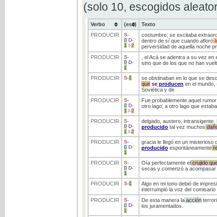
(solo 10, escogidos aleato
Verbo
(ess)
Texto
PRODUCIR
S
-
costumbre; se excitaba extraord
0
D
-
dentro de sí que cuando afloró
l
1
I
-
2
perversidad de aquella noche p
PRODUCIR
S
-
, el Acá se adentra a su vez en el
0
D
-
sino que de los que no han vuel
1
PRODUCIR
S
-
1
se obstinaban en lo que se desc
que
se
producen
en el mundo, (
Soviética y de
PRODUCIR
S
-
Fue probablemente aquel rumor 
0
D
-
otro lago; a otro lago que estab
1
I
-
2
PRODUCIR
S
-
delgado, austero, intransigent
0
D
-
producido
tal vez muchos
dañ
1
I
-
2
PRODUCIR
S
-
gracia le llegó en un misterios
0
D
-
producido
espontáneamente
r
1
PRODUCIR
S
-
Oía perfectamente el
crujido
qu
0
D
-
secas y comenzó a acompasar s
1
PRODUCIR
S
-
1
Algo en mi tono debió de impres
interrumpió la voz del comisario
PRODUCIR
S
-
De esta manera la
acción
terror
0
D
-
los juramentados.
1