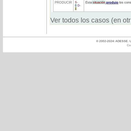
PRODUCIR
S
-
Esta
situación
produjo
los cons
0
D
-
1
Ver todos los casos (en ot
© 2002-2024: ADESSE. Un
Co