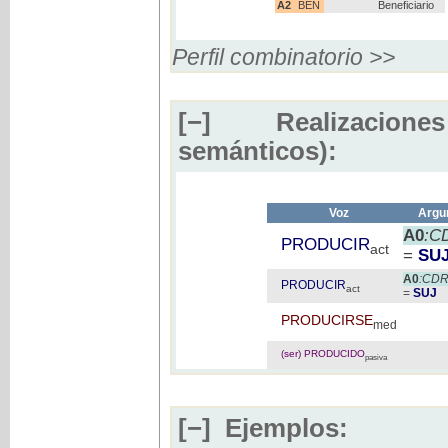
A2
BEN
Beneficiario
Perfil combinatorio >>
[−]
Realizaciones
semánticos):
Voz
Argu
A0
:C
PRODUCIR
act
=
SU
A0
:CD
PRODUCIR
act
=
SUJ
PRODUCIRSE
med
(ser) PRODUCIDO
pasiva
[−]
Ejemplos: