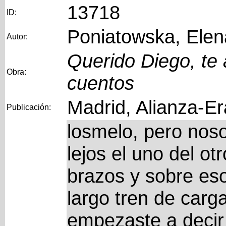
13718
ID:
Poniatowska, Elen
Autor:
Querido Diego, te 
Obra:
cuentos
Madrid, Alianza-Er
Publicación:
losmelo, pero noso
lejos el uno del o
brazos y sobre eso
largo tren de carg
empezaste a decir