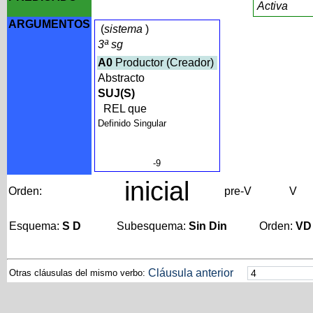
Activa
ARGUMENTOS
(
sistema
)
3ª sg
A0
Productor (Creador)
Abstracto
SUJ(S)
REL que
Definido Singular
-9
inicial
Orden:
pre-V
V
Esquema:
S D
Subesquema:
Sin Din
Orden:
VD
Cláusula anterior
Otras cláusulas del mismo verbo: