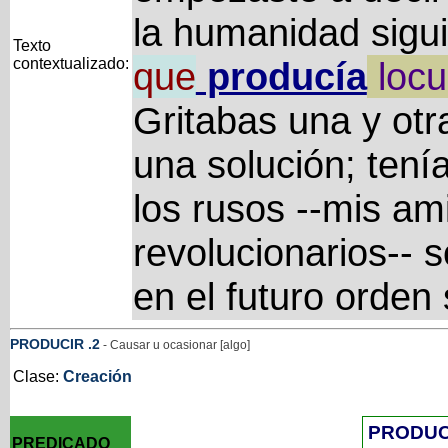
la humanidad sigui
Texto
contextualizado:
que
producía
locu
Gritabas una y otr
una solución; ten
los rusos --mis a
revolucionarios-- s
en el futuro orden 
PRODUCIR
.2
- Causar u ocasionar [algo]
Clase:
Creación
PRODUC
PREDICADO