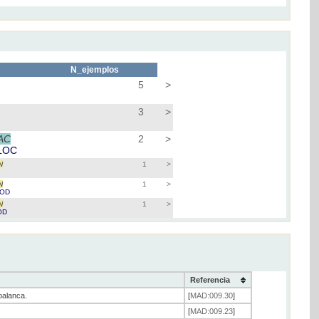
N_ejemplos
5
>
3
>
AC
2
>
LOC
N
1
>
N
1
>
OD
N
1
>
OD
Referencia
palanca.
[
MAD:009.30
]
[
MAD:009.23
]