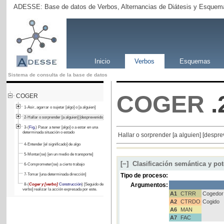
ADESSE: Base de datos de Verbos, Alternancias de Diátesis y Esquema
Inicio
Verbos
Esquemas
Sistema de consulta de la base de datos
COGER
.
COGER
1-Asir, agarrar o sujetar [algo] o [a alguien]
2-Hallar o sorprender [a alguien] [desprevenido]
3-(
Fig.
) Pasar a tener [algo] o a estar en una
determinada situación o estado
Hallar o sorprender [a alguien] [despre
4-Entender [el significado] de algo
5-Montar(se) [en un medio de transporte]
[−]
Clasificación semántica y pot
6-Comprometer(se) a cierto trabajo
7-Tomar [una determinada dirección]
Tipo de proceso:
Argumentos:
8-(
Coger y [verbo]
Construcción
) [Seguido de y más
verbo] realizar la acción expresada por este.
A1
CTRR
Cogedor
A2
CTRDO
Cogido
A6
MAN
A7
FAC