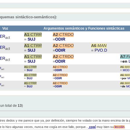
squemas sintáctico-semánticos):
Voz
Argumentos semánticos y Funciones sintácticas
A1
:CTRR
A2
:CTRDO
ER
act
=
SUJ
=
ODIR
A1
:CTRR
A2
:CTRDO
A6
:MAN
ER
act
=
SUJ
=
ODIR
=
PVO.D
A1
:CTRR
A2
:CTRDO
A7
:F
ER
act
=
SUJ
=
ODIR
=
en
A1
:CTRR
A2
:CTRDO
A6
:MA
R
act
=
SUJ
=
ODIR
=
MOD
A1
:CTRR
A2
:CTRDO
A6
:MA
R
act
=
SUJ
=
ODIR
=
por
M
A1
:CTRR
A2
:CTRDO
A6
:MA
R
act
=
SUJ
=
ODIR
=
de
M
 un total de
13
)
res dedos y me parece que ya, por definición, siempre he volado con la mano encima de la 
e lo hizo algunas veces, nunca me cogía en ese fallo, porque...
cogí
muy bien su
lección
.