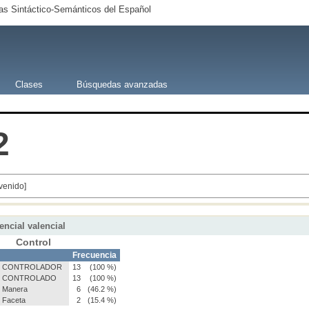
s Sintáctico-Semánticos del Español
Clases
Búsquedas avanzadas
2
venido]
encial valencial
Control
Frecuencia
CONTROLADOR
13
(100 %)
CONTROLADO
13
(100 %)
Manera
6
(46.2 %)
Faceta
2
(15.4 %)