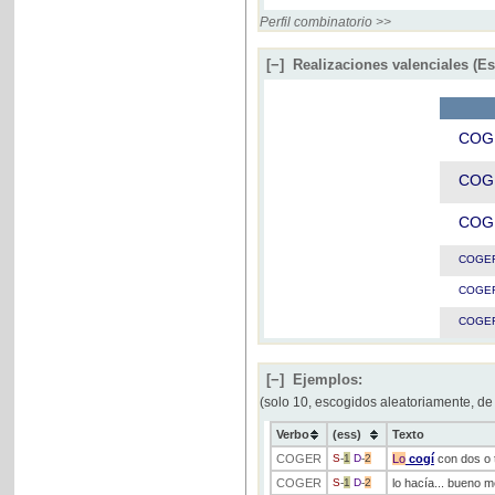
Perfil combinatorio >>
[−]
Realizaciones valenciales (E
COG
COG
COG
COGE
COGE
COGE
[−]
Ejemplos:
(solo 10, escogidos aleatoriamente, de
Verbo
(ess)
Texto
COGER
S
-
1
D
-
2
Lo
cogí
con dos o t
COGER
S
-
1
D
-
2
lo hacía... bueno m