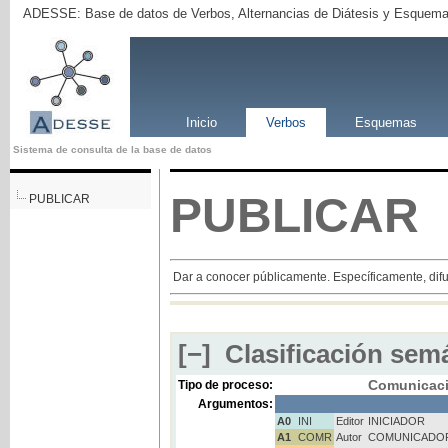
ADESSE: Base de datos de Verbos, Alternancias de Diátesis y Esquema
Inicio
Verbos
Esquemas
Sistema de consulta de la base de datos
PUBLICAR
PUBLICAR
Dar a conocer públicamente. Específicamente, difu
[−]
Clasificación semá
Comunicac
Tipo de proceso:
Argumentos:
A0
INI
Editor
INICIADOR
A1
COMR
Autor
COMUNICADO