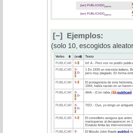
(ser) PUBLICADO
pasiva
(ser) PUBLICADO
pasiva
[−]
Ejemplos:
(solo 10, escogidos aleato
Verbo
(ess)
Texto
PUBLICAR
S
-
1
Inf. A.- Pero vos no podés public
PUBLICAR
S
-
1 En 1939 un marxista italiano, B
1
D
-
pero muy plagiado. En forma embri
2
PUBLICAR
S
-
2
El protagonista de esta historiet
1944, había nacido en un harem 
PUBLICAR
S
-
ANA.- (Con rabia.)
Lo
publicaré
1
D
-
2
PUBLICAR
S
-
TEO.- Oye, yo tengo un amiguet
0
D
-
2
PUBLICAR
S
-
2
El conselleiro asegura que antes 
marisqueras al desaparecer en 19
Estatuto limita las intervenciones
PUBLICAR
S
-
El filósofo John Rawls
publicó
ha