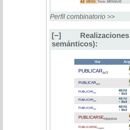
A2
MENS
Texto
MENSAJE
Perfil combinatorio >>
[−]
Realizaciones
semánticos):
Voz
Arg
PUBLICAR
act
PUBLICAR
act
A0
:INI
PUBLICAR
act
=
SUJ
A0
:INI
PUBLICAR
act
=
SUJ
A0
:INI
PUBLICAR
act
=
SUJ
PUBLICARSE
mpasiva
PUBLICARSE
impers