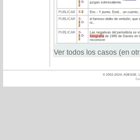
1
D
-
juzgan sobresaliente.
2
PUBLICAR
S
-
2
Enc.- Y punto. Esté... un cuento,
PUBLICAR
S
-
el famoso delito de omisión, que 
1
D
-
ni...
2
PUBLICAR
S
-
Las negativas del periodista se v
1
D
-
fotografía
de 1985 de Davies en la
2
reconocer
Ver todos los casos (en ot
© 2002-2024: ADESSE. Un
Co