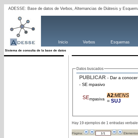
ADESSE: Base de datos de Verbos, Alternancias de Diátesis y Esquema
Inicio
Verbos
Esquemas
Sistema de consulta de la base de datos
Datos buscados
PUBLICAR
- Dar a conocer
- SE mpasivo
A2
:MENS
SE
mpasiva
=
SUJ
Hay 19 ejemplos de 1 entradas verbale
Página:
Elementos