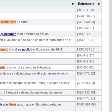
Referencia
[
DIE:011.10
]
[
SON:116.22
]
s
diferencias
de cifras.
[
GLE:060.05
]
[
HIS:052.31
]
publicaban
iban destinadas a ellas.
[
USO:147.18
]
en 1944, había nacido en un harem moro antes de la
[
USO:100.20
]
úmero
inicial
se
publicó
el 8 de mayo de 1941.
[
USO:074.10
]
[
BAI:449.37
]
[
BAI:449.34
]
ento
, vos conocés cómo es la técnica.
[
BAI:450.02
]
título es Indice, porque el director es un tío mío y,
[
SEV:072.12
]
s teresianas que se llama Crítica, que viene a salir
[
SEV:093.34
]
n, la literatura está mucho mejor, mucho mejor.
[
SEV:232.40
]
eo.
[
SEV:071.31
]
icado
libros
que..., que en España o estaban
[
MAD:081.08
]