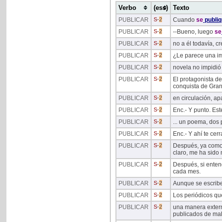
Verbo
(ess)
Texto
PUBLICAR
S
-
2
Cuando
se
publi
PUBLICAR
S
-
2
--Bueno, luego
se
PUBLICAR
S
-
2
no a él todavía, c
PUBLICAR
S
-
2
¿Le parece una i
PUBLICAR
S
-
2
novela no impidió
PUBLICAR
S
-
2
El protagonista de
conquista de Gra
PUBLICAR
S
-
2
en circulación, a
PUBLICAR
S
-
2
Enc.- Y punto. Est
PUBLICAR
S
-
2
... un poema, dos
PUBLICAR
S
-
2
Enc.- Y ahí te cer
PUBLICAR
S
-
2
Después, ya como 
claro, me ha sido 
PUBLICAR
S
-
2
Después, si enten
cada mes.
PUBLICAR
S
-
2
Aunque se escribe
PUBLICAR
S
-
2
Los periódicos que
PUBLICAR
S
-
2
una manera extern
publicados de mal