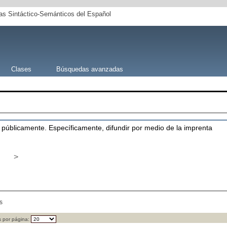
s Sintáctico-Semánticos del Español
Clases
Búsquedas avanzadas
 públicamente. Específicamente, difundir por medio de la imprenta
>
s
 por página: