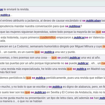
que
te enviaré la revista.
publica
...
reí erróneo atribuirlo a jactancia, al deseo de causar escándalo si
se
publicaban
la
mprudencia mandar nuestra conversación para que
se
publique
?
 que las mujeres siguieran leyendolas, sobre todo porque la mayoría de las
que
se
 esta historieta, cuyos primeros
cuadernillos
empezaron a
publicar
se
en Valencia 
nada.
parecen en La Codorniz, semanario humorístico dirigido por Miguel Mihura y cuyo
n
é... un cuento, es un cuento
que
se
publica
una vez y punto.
 poemas, o tres poemas son una cosa- - -
que
se
podrá
publicar
una vez al año.
raste las puertas por un año porque lógicamente no
se
puede
publicar
... eh... un
cu
una revista más especializada, he leído una revista
que
se
publica
en Madrid cuyo 
más fácil leer
demos periódicos lo
que
se
publica
periódicamente, pues una revista que editan la
 mucho, y no todo lo que se escribe y
se
publica
es digno de alabanza, pero, en fi
 suelo leer son los
que
se
publican
en Sevilla y El Correo de Andalucía, más no l
a me gusta mucho su presentación: un tipo de letra clara, ahí además
se
han
publ
a manera o... o que no se habían