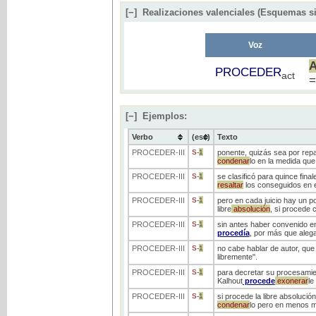
[−]
Realizaciones valenciales (Esquemas si
Voz
PROCEDER
act
[−]
Ejemplos:
Verbo
(ess)
Texto
PROCEDER
-III
S
-
1
ponente, quizás sea por repar
condenar
lo en la medida que
PROCEDER
-III
S
-
1
se clasificó para quince fina
resaltar
los conseguidos en 
PROCEDER
-III
S
-
1
pero en cada juicio hay un po
libre
absolución
, si procede 
PROCEDER
-III
S
-
1
sin antes haber convenido en 
procedía
, por más que alega
PROCEDER
-III
S
-
1
no cabe hablar de autor, que 
libremente".
PROCEDER
-III
S
-
1
para decretar su procesamien
Kalhout
procede
exonerar
le
PROCEDER
-III
S
-
1
si procede la libre absolución
condenar
lo pero en menos me