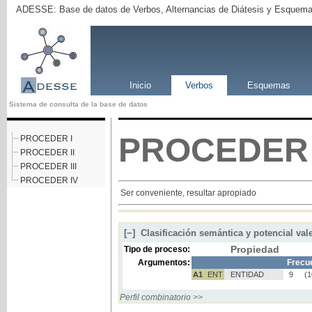
ADESSE: Base de datos de Verbos, Alternancias de Diátesis y Esquema
Inicio
Verbos
Esquemas
Sistema de consulta de la base de datos
PROCEDER
PROCEDER I
PROCEDER II
PROCEDER III
PROCEDER IV
Ser conveniente, resultar apropiado
[−]
Clasificación semántica y potencial val
Propiedad
Tipo de proceso:
Argumentos:
Frecu
A1
ENT
ENTIDAD
9
(
Perfil combinatorio >>