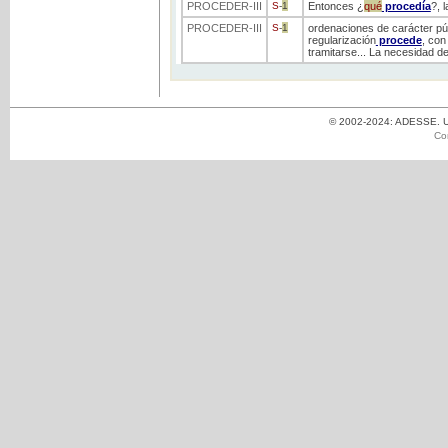
PROCEDER
-III
S
-
1
Entonces ¿
qué
procedía
?, 
PROCEDER
-III
S
-
1
ordenaciones de carácter pú
regularización
procede
, con
tramitarse... La necesidad de 
© 2002-2024: ADESSE. Un
Co