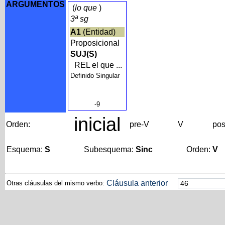
ARGUMENTOS
(
lo que
)
3ª sg
A1
(Entidad)
Proposicional
SUJ(S)
REL el que ...
Definido Singular
-9
inicial
Orden:
pre-V
V
pos
Esquema:
S
Subesquema:
Sinc
Orden:
V
Cláusula anterior
Otras cláusulas del mismo verbo: