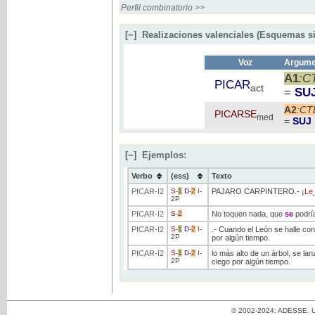
Perfil combinatorio >>
[−]
Realizaciones valenciales (Esquemas si
Voz
Argumen
A1
:C
PICAR
act
=
SU
A2
:C
PICARSE
med
=
SUJ
[−]
Ejemplos:
Verbo
(ess)
Texto
PICAR
-I2
S
-
1
D
-
2
I
-
PAJARO CARPINTERO.- ¡
Le
2P
PICAR
-I2
S
-
2
No toquen nada, que
se
podrí
PICAR
-I2
S
-
1
D
-
2
I
-
.- Cuando el León se halle con
2P
por algún tiempo.
PICAR
-I2
S
-
1
D
-
2
I
-
lo más alto de un árbol, se la
2P
ciego por algún tiempo.
© 2002-2024: ADESSE. Un