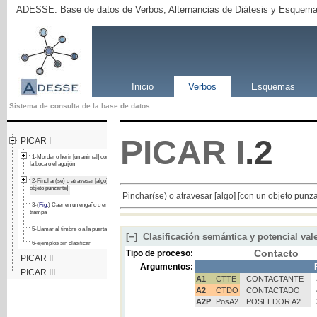
ADESSE: Base de datos de Verbos, Alternancias de Diátesis y Esquema
Inicio
Verbos
Esquemas
Sistema de consulta de la base de datos
PICAR
I
.2
PICAR I
1-Morder o herir [un animal] con el pico,
la boca o el aguijón
2-Pinchar(se) o atravesar [algo] [con un
objeto punzante]
Pinchar(se) o atravesar [algo] [con un objeto punz
3-(
Fig.
) Caer en un engaño o en una
trampa
5-Llamar al timbre o a la puerta
[−]
Clasificación semántica y potencial val
6-ejemplos sin clasificar
Contacto
Tipo de proceso:
PICAR II
Argumentos:
F
PICAR III
A1
CTTE
CONTACTANTE
A2
CTDO
CONTACTADO
A2P
PosA2
POSEEDOR A2