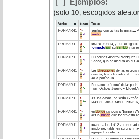
[−]
Ejemplos:
(solo 10, escogidos aleato
Verbo
(ess)
Texto
FORMAR
-I1
S
-
familias con tantas fórmulas... 
1
D
-
familia
.
2
FORMAR
-I1
S
-
una referencia, y que el signif
2
A
-
formado
por
su
sentido
y su re
1
FORMAR
-I1
S
-
El coruñés Alberto Rodríguez P
1
D
-
Cepsa, que se disputa en el Clu
2
FORMAR
-I1
S
-
Las
direcciones
de las estacion
1
D
-
conjuta, bajo el nombre de Emca
2
de la península.
FORMAR
-I1
S
-
Por tanto, el "once" titular podrí
2
A
-
Toni, Ochoa; Juanito y Miguel A
1
FORMAR
-I1
S
-
Así las cosas, no sería extrañ
2
A
-
Mariano, José Ramón, Kiriakov, 
1
FORMAR
-I1
S
-
en
donde
conoció a Norman Watt
1
D
-
actual
banda
que tocará esta n
2
FORMAR
-I1
S
-
cuanto a los 1.912 varones adul
1
D
-
modo inevitable, en su gran may
2
agrupados entre sí
FORMAR
-I1
S
-
[ ROSA.- Mientras no consiga