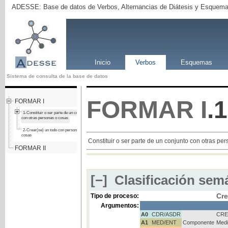
ADESSE: Base de datos de Verbos, Alternancias de Diátesis y Esquema
Inicio
Verbos
Esquemas
Sistema de consulta de la base de datos
FORMAR
I
.1
FORMAR I
1-Constituir o ser parte de un conjunto
con otras personas o cosas
2-Crear(se) un todo con personas o
cosas
Constituir o ser parte de un conjunto con otras pe
FORMAR II
[−]
Clasificación semá
Cre
Tipo de proceso:
Argumentos:
A0
CDR/ASDR
CR
A1
MED/ENT
Componente
Medi