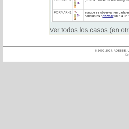
1
D
-
2
FORMAR
-I1
S
-
aunque se observan en cada enc
1
D
-
candidatos a
formar
un día un "
2
Ver todos los casos (en ot
© 2002-2024: ADESSE. Un
Co