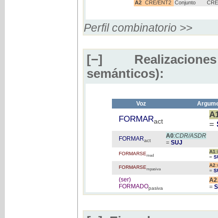
A2
CRE/ENT2
Conjunto
CRE
Perfil combinatorio >>
[−]
Realizaciones
semánticos):
Voz
Argume
A
FORMAR
act
=
A0
:CDR/ASDR
FORMAR
act
=
SUJ
A1
FORMARSE
med
=
S
A2
FORMARSE
mpasiva
=
S
(ser)
A2
FORMADO
=
pasiva