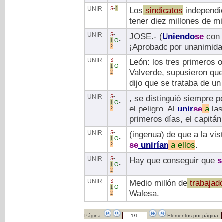
UNIR
S
-
1
Los
sindicatos
independi
tener diez millones de mi
UNIR
S
-
JOSE.- (
Uniendo
se
con 
1
O
-
¡Aprobado por unanimida
2
UNIR
S
-
León: los tres primeros 
1
O
-
Valverde, supusieron qu
2
dijo que se trataba de un 
UNIR
S
-
, se distinguió siempre p
1
O
-
el peligro. Al
unir
se
a
la
2
primeros días, el capitá
UNIR
S
-
(ingenua) de que a la vis
1
O
-
se
unirían
a
ellos
.
2
UNIR
S
-
Hay que conseguir que
s
1
O
-
2
UNIR
S
-
Medio millón de
trabajad
1
O
-
Walesa.
2
Página:
Elementos por página: