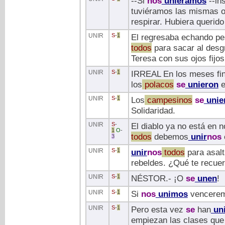
--Si
nos
uniéramos
--ins
tuviéramos las mismas op
respirar. Hubiera queri
UNIR
S
-
1
El regresaba echando pes
todos
para sacar al desgr
Teresa con sus ojos fijo
UNIR
S
-
1
IRREAL En los meses fina
los
polacos
se
unieron
e
UNIR
S
-
1
Los
campesinos
se
unie
Solidaridad.
UNIR
S
-
El diablo ya no está en n
1
O
-
todos
debemos
unir
nos
3
UNIR
S
-
1
unir
nos
todos
para asalt
rebeldes. ¿Qué te recue
UNIR
S
-
1
NÉSTOR.- ¡O
se
unen
!
UNIR
S
-
1
Si
nos
unimos
venceremo
UNIR
S
-
1
Pero esta vez
se
han
un
empiezan las clases que 