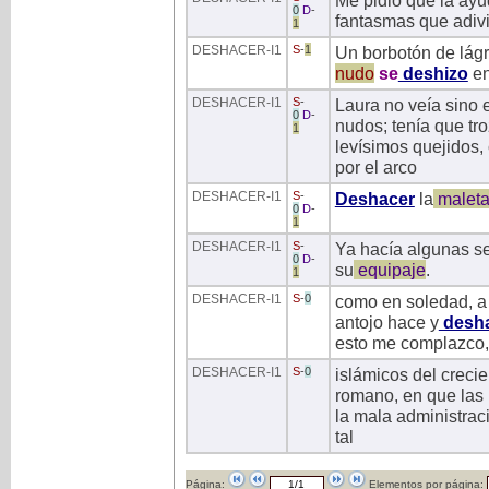
Me pidió que la ayu
0
D
-
fantasmas que adivi
1
DESHACER
-I1
S
-
1
Un borbotón de lágr
nudo
se
deshizo
en
DESHACER
-I1
S
-
Laura no veía sino 
0
D
-
nudos; tenía que tro
1
levísimos quejidos,
por el arco
DESHACER
-I1
S
-
Deshacer
la
malet
0
D
-
1
DESHACER
-I1
S
-
Ya hacía algunas s
0
D
-
su
equipaje
.
1
DESHACER
-I1
S
-
0
como en soledad, a 
antojo hace y
desh
esto me complazco,
DESHACER
-I1
S
-
0
islámicos del crecie
romano, en que las 
la mala administraci
tal
Página:
Elementos por página: