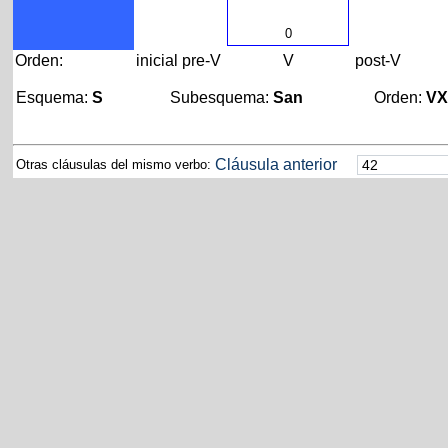
0
Orden:
inicial
pre-V
V
post-V
Esquema:
S
Subesquema:
San
Orden:
V
Cláusula anterior
Otras cláusulas del mismo verbo: