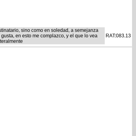
stinatario, sino como en soledad, a semejanza
e gusta, en esto me complazco, y el que lo vea
RAT:083.13
ateralmente