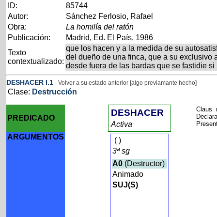
ID:
85744
Autor:
Sánchez Ferlosio, Rafael
Obra:
La homilía del ratón
Publicación:
Madrid, Ed. El País, 1986
que los hacen y a la medida de su autosatis
Texto
del dueño de una finca, que a su exclusivo 
contextualizado:
desde fuera de las bardas que se fastidie s
DESHACER
I
.1
- Volver a su estado anterior [algo previamante hecho]
Clase:
Destrucción
Claus. 
DESHACER
Declara
PREDICADO
Activa
Present
ARGUMENTOS
(
)
3ª sg
A0
(Destructor)
Animado
SUJ(S)