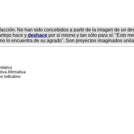
facción. No han sido concebidos a partir de la imagen de un de
antojo hace y
deshace
por sí mismo y tan sólo para sí: "Esto m
i no lo encuentra de su agrado". Son proyectos imaginados unil
relativo
tiva Afirmativa
e indicativo