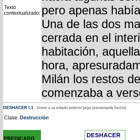
pero apenas habí
Texto
contextualizado:
Una de las dos ma
cerrada en el inter
habitación, aquell
hora, apresuradam
Milán los restos d
comenzaba a verse
DESHACER
I
.1
- Volver a su estado anterior [algo previamante hecho]
Clase:
Destrucción
DESHACER
PREDICADO