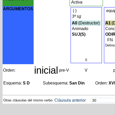
Activa
ARGUMENTOS
(
)
equi
3ª sg
A0
(Destructor)
A1
(D
Animado
Conc
SUJ(S)
ODIR
FN
Defini
0
inicial
Orden:
pre-V
V
Esquema:
S D
Subesquema:
San Din
Orden:
XV
Cláusula anterior
Otras cláusulas del mismo verbo: