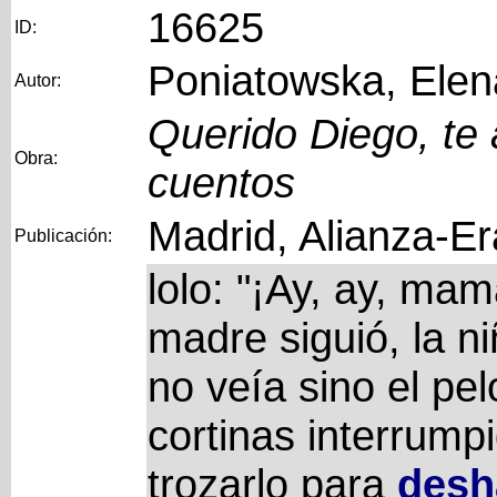
16625
ID:
Poniatowska, Elen
Autor:
Querido Diego, te 
Obra:
cuentos
Madrid, Alianza-Er
Publicación:
lolo: "¡Ay, ay, ma
madre siguió, la n
no veía sino el pe
cortinas interrump
trozarlo para
desh