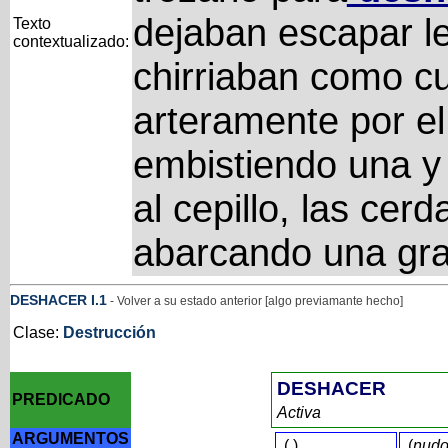
dejaban escapar le
Texto
contextualizado:
chirriaban como c
arteramente por el
embistiendo una y 
al cepillo, las cer
abarcando una gr
DESHACER
I
.1
- Volver a su estado anterior [algo previamante hecho]
Clase:
Destrucción
DESHACER
PREDICADO
Activa
ARGUMENTOS
(
)
(
nud