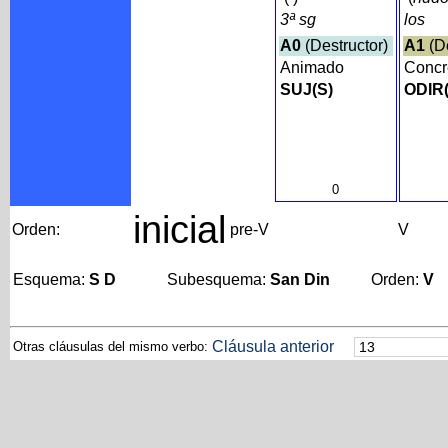
3ª sg
los
A0
(Destructor)
A1
(D
Animado
Concr
SUJ(S)
ODIR
0
inicial
Orden:
pre-V
V
Esquema:
S D
Subesquema:
San Din
Orden:
V
Cláusula anterior
Otras cláusulas del mismo verbo: