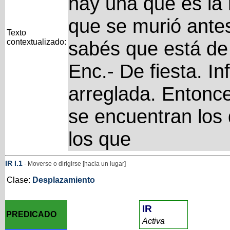
hay una que es la
que se murió ante
Texto
contextualizado:
sabés que está de p
Enc.- De fiesta. In
arreglada. Enton
se encuentran los
los que
IR
I
.1
- Moverse o dirigirse [hacia un lugar]
Clase:
Desplazamiento
IR
PREDICADO
Activa