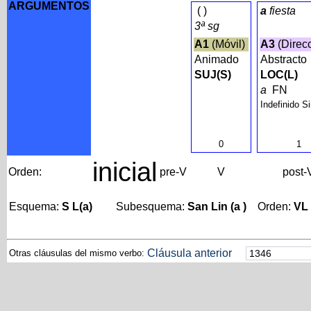
ARGUMENTOS
(
)
a
fiesta
3ª sg
A1
(Móvil)
A3
(Direc
Animado
Abstracto
SUJ(S)
LOC(L)
a
FN
Indefinido S
0
1
inicial
Orden:
pre-V
V
post-
Esquema:
S L(a)
Subesquema:
San Lin (a )
Orden:
VL
Cláusula anterior
Otras cláusulas del mismo verbo: