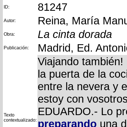
81247
ID:
Reina, María Man
Autor:
La cinta dorada
Obra:
Madrid, Ed. Anton
Publicación:
Viajando también!
la puerta de la coc
entre la nevera y 
estoy con vosotro
EDUARDO.- Lo pre
Texto
contextualizado:
preparando
una de