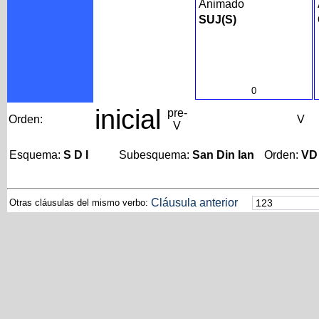
Animado
SUJ(S)
0
inicial
pre-
Orden:
V
V
Esquema:
S D I
Subesquema:
San Din Ian
Orden:
VD
Cláusula anterior
Otras cláusulas del mismo verbo: