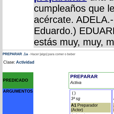
cumpleaños que le 
acércate. ADELA.-
Eduardo.) EDUARD
estás muy, muy, 
PREPARAR
.1a
- Hacer [algo] para comer o beber
Clase:
Actividad
PREPARAR
PREDICADO
Activa
ARGUMENTOS
(
)
3ª sg
A1
Preparador
(Actor)